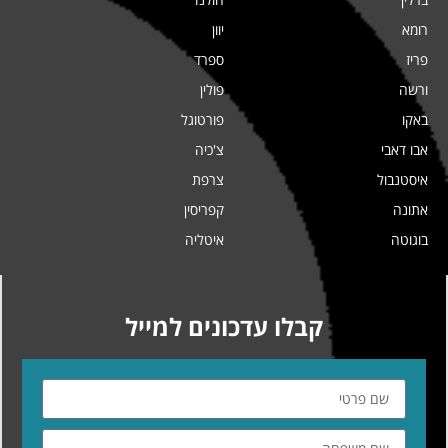
רומא
יוון
פריז
ספרד
ורשה
פולין
באקו
פורטוגל
אבו דאבי
צ'כיה
איסטנבול
צרפת
אתונה
קפריסין
בוגוטה
איטליה
קבלו עדכונים למייל