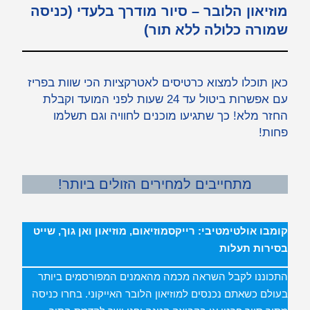
מוזיאון הלובר – סיור מודרך בלעדי (כניסה
שמורה כלולה ללא תור)
כאן תוכלו למצוא כרטיסים לאטרקציות הכי שוות בפריז
עם אפשרות ביטול עד 24 שעות לפני המועד וקבלת
החזר מלא! כך שתגיעו מוכנים לחוויה וגם תשלמו
פחות!
מתחייבים למחירים הזולים ביותר!
קומבו אולטימטיבי: רייקסמוזיאום, מוזיאון ואן גוך, שייט
בסירות תעלות
התכוננו לקבל השראה מכמה מהאמנים המפורסמים ביותר
בעולם כשאתם נכנסים למוזיאון הלובר האייקוני. בחרו כניסה