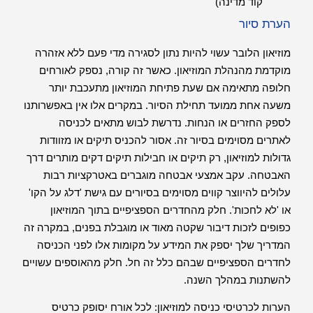
קוד מדינה)
הערת סיור
מוזיאון הלובר עשוי להיות נתון לסגירה מדי פעם ללא אזהרה
מוקדמת מהנהלת המוזיאון. כאשר זה קורה, נספק לאורחים
חלופה מתאימה אם שעת פתיחת המוזיאון מתעכבת יותר
משעה אחת ממועד תחילת הסיור. במקרים אלו אין באפשרותנו
לספק החזרים או הנחות. נדרשת לבוש מתאים לכניסה
לאתרים מסוימים בסיור זה. אסור להכניס תיקים או מזוודות
גדולות למוזיאון, רק תיקים או חבילות תיקים דקים מותרים דרך
האבטחה. עקב אמצעי אבטחה מוגברים באטרקציות רבות
עלולים להיווצר קווים מסוימים בסיורים עם גישת 'דלג על הקו'
או 'לא לחכות'. חלק מהחדרים הספציפיים בתוך המוזיאון
כפופים לזכות דיבור שקטה מאוד או מוגבלת בפנים, במקרה זה
המדריך שלך יספק את המידע על מקומות אלו לפני הכניסה
לחדרים הספציפיים שבהם כלל זה חל. חלק מהאוספים עשויים
להשתנות במהלך השנה.
הערות לכרטיסי כניסה למוזיאון: לכל אורח יסופק כרטיס