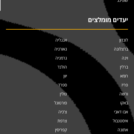
שופינג
יעדים מומלצים
לונדון
אנגליה
ברצלונה
גאורגיה
וינה
גרמניה
ברלין
הולנד
רומא
יוון
פריז
ספרד
ורשה
פולין
באקו
פורטוגל
אבו דאבי
צ'כיה
איסטנבול
צרפת
אתונה
קפריסין