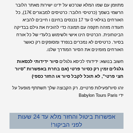
מתוזמן עם שמו המלא שנרכש על ידינו ישירות מאתר הלובר
הרשמי בשמך (כרטיסי הלובר: כרטיסים למבוגרים 17€), כל
האורחים בגילאי 0 עד 17 נכנסים בחינם ו חייבים להביא
תעודה מזהה תקפה עם תמונה כדי להוכיח את גילם בבדיקה
הביטחונית. הכרטיס הינו אישי ולשימוש בלעדי של כל אורח
בסיור. כרטיסים לא נמכרים בנפרד ומסופקים רק כאשר
האורחים מזמינים את הסיור המודרך שלנו.
חשוב בנושא: ידידותי לכיסא גלגלים
סיור ידידותי לכסאות
גלגלים זמין רק כסיור פרטי (אם בחרת באפשרות "סיור
חצי פרטי", לא תוכל לקבל סיור או החזר כספי)
זהו סיור/פעילות פרטיים. רק הקבוצה שלך תשתתף מופעל על
ידי Babylon Tours Paris
אפשרות ביטול והחזר מלא עד 24 שעות
לפני הביקור!