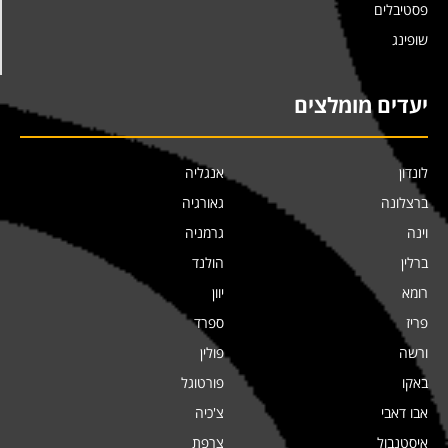
פסטיבלים
שופינג
יעדים מומלצים
לונדון
אנגליה
ברצלונה
גאורגיה
וינה
גרמניה
ברלין
הולנד
רומא
יוון
פריז
ספרד
ורשה
פולין
באקו
פורטוגל
אבו דאבי
צ'כיה
איסטנבול
צרפת