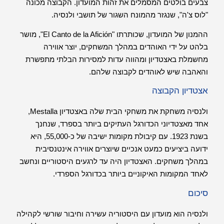
צבעים בולטים המסמלים את זהות המועדון. הקבוצה מכונה
"לוס צ'ה", שנגזר מהמונח השגור של תושבי ולנסיה.
ההמנון של המועדון, שכותרתו "
El Canto de la Afición
", מושר
בלהט על ידי האוהדים במהלך המשחקים, יוצר אווירה
מחשמלת באצטדיון ומהווה עדות למסירות הבלתי מתפשרת
והאהבה שיש לאוהדים לקבוצה שלהם.
אצטדיון הקבוצה
ולנסיה משחקת את משחקי הבית שלה באצטדיון Mestalla,
אחד מאצטדיוני הכדורגל העתיקים ביותר בספרד, שנחנך
בשנת 1923. עם קיבולת מקומות ישיבה של כ-55,000, היא
ידועה ביציעים כמעט אנכיים שיוצרים אווירה אינטנסיבית
במהלך משחקים. האצטדיון היה עד לרגעים היסטוריים ונחשב
לאחד המקומות האיקוניים ביותר בכדורגל הספרדי.
סיכום
ולנסיה הוא מועדון עם היסטוריה עשירה וחיבור שורשי לקהילה