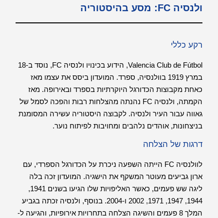
ולנסיה FC: מסע בהיסטוריה
רקע כללי
Valencia Club de Fútbol, ​​הידוע בכינויו ולנסיה FC, נוסד ב-18
במרץ 1919 בוולנסיה, ספרד. המועדון ביסס את עצמו מאז
כאחת מקבוצות הכדורגל היוקרתיות בספרד ובאירופה. מאז
הקמתה, ולנסיה FC נהנתה מהצלחות רבות והפכה לסמל של
גאווה עבור העיר ולנסיה. לקבוצה היסטוריה עשירה המסומנת
בניצחונות, אוהדים נלהבים ומחויבות לפיתוח נוער.
דרגות של הצלחה
לוולנסיה FC הייתה השפעה ניכרת על הכדורגל הספרדי, עם
ארון גביעים מעוטר המשקף את הישגיה. המועדון זכה בלה
ליגה שש פעמים, כאשר האליפויות שלו הגיעו בשנים 1941,
1944, 1947, 1971, 2002 ו-2004. בנוסף, ולנסיה זכתה בגביע
המלך 8 פעמים והשיגה הצלחה בתחרויות אירופיות, והגיעה ל-