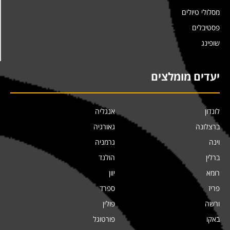
מסלולי טיולים
פסטיבלים
שופינג
יעדים מומלצים
לונדון
אנגליה
ברצלונה
גאורגיה
וינה
גרמניה
ברלין
הולנד
רומא
יוון
פריז
ספרד
ורשה
פולין
באקו
פורטוגל