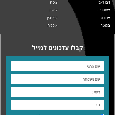
אבו דאבי
צ'כיה
איסטנבול
צרפת
אתונה
קפריסין
בוגוטה
איטליה
קבלו עדכונים למייל