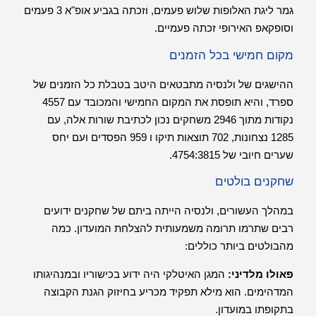
גמר ליגת האלופות שלוש פעמים, וזכתה בגביע אופ"א 3 פעמים
וסופקאפ האירופי זכתה פעמיים.
מקום חמישי בכל הזמנים
ההישגים של ולנסיה מתבטאים היטב בטבלת כל הזמנים של
ספרד, והיא תופסת את המקום החמישי והמכובד עם 4557
נקודות מתוך 2946 משחקים נכון לכתיבת שורות אלה, עם
1285 נצחונות, 702 תוצאות תיקו ו 959 הפסדים ועם יחס
שערים חיובי של 4754:3815.
שחקנים בולטים
במהלך העשורים, ולנסיה הייתה ביתם של שחקנים ידועים
רבים שתרמו תרומה משמעותית להצלחת המועדון. כמה
מהבולטים ביותר כוללים:
פאולו מלדיני:
המגן האיטלקי היה ידוע בכישוריו ובמנהיגותו
המדהימים. הוא מילא תפקיד מכריע בחיזוק הגנת הקבוצה
בתקופתו במועדון.