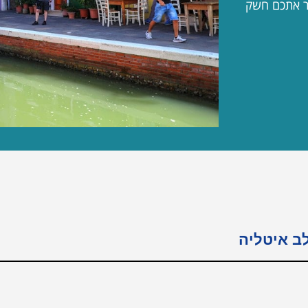
יר אתכם חשק
ב איטליה