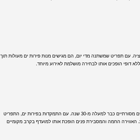
ן החבויה בלב ונציה. עם תפריט שמשתנה מדי יום, הם מגישים מנות פירות ים מעולות תוך
לא דופי הופכים אותו לבחירה מושלמת לאירוע מיוחד.
Antiche Carampane היא טרטוריה מקסימה שמגישה מאכלים ונציאניים מסורתיים כבר למעלה מ-30 שנה. עם התמקדות בפירות ים, התפריט
ת. האווירה החמה והמסבירת פנים הופכת אותו למועדף בקרב מקומיים