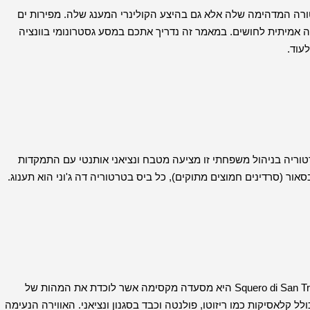
טורה המדהימה שלה אלא גם בהיצע הקולינרי המענג שלה. מפירות ים
גה אמיתית לחושים. במאמר זה נדריך אתכם במסע גסטרונומי בוונציה
עוד.
Trattoria d היא פנינה נסתרת החבויה ברובע Cannaregio. טרטוריה בניהול משפחתי זו מציעה מטבח ונציאני אותנטי עם התמקדות
ור (סרדינים חמוצים מתוקים), כל ביס בטרטוריה דה ג'וני הוא תענוג.
ממוקמת ליד מספנת הגונדולה המפורסמת Squero di San Trovaso, Osteria Al Squero היא מסעדה מקסימה אשר לוכדת את המהות של
קלאסיקות כמו ריזוטו, פולנטה וכבד בסגנון ונציאני. האווירה הנעימה