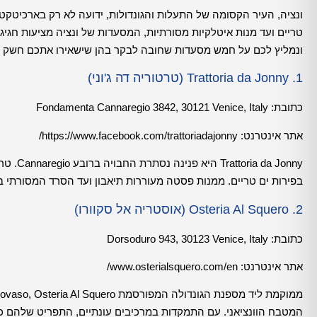
ונציה, העיר הקסומה של התעלות והגונדולות, ידועה לא רק בארכיטק
טריים ועד מנות איטלקיות מסורתיות, המסעדות של ונציה מציעות חגי
ונמליץ לכם על חמש מסעדות שחובה לבקר בהן שישאירו אתכם חשק ל
1. Trattoria da Jonny (טרטוריה דה ג'וני)
כתובת:
Fondamenta Cannaregio 3842, 30121 Venice, Italy
אתר אינטרנט:
https://www.facebook.com/trattoriadajonny/
a Jonny
בפירות ים טריים. ממנות פסטה מעוררות תיאבון ועד הסרד המסורתי בסא
2. Osteria Al Squero (אוסטריה אל סקוורו)
כתובת:
Dorsoduro 943, 30123 Venice, Italy
אתר אינטרנט:
www.osterialsquero.com/en/
המטבח הוונציאני. עם התמקדות במרכיבים עונתיים, התפריט שלהם כולל 