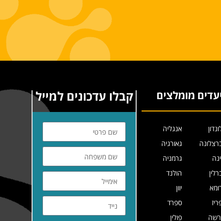
קבלו עדכונים למייל
עדים מומלצים
ונדון
אנגליה
רצלונה
גאורגיה
ינה
גרמניה
רלין
הולנד
ומא
יוון
ריז
ספרד
רשה
פולין