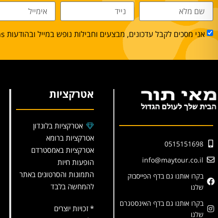
אני מסכים לקבל עדכונים, מבצעים וחבילות נופש במייל ובהודעות sms.
אטרקציות
אטרקציות בלונדון
אטרקציות ברומא
0515151698
אטרקציות באמסטרדם
info@maytour.co.il
הופעות חיות
התמונות והסרטונים באתר
בקרו אותנו גם בדף הפייסבוק
להמחשה בלבד
שלנו
בקרו אותנו גם בדף האינסטגרם
* זכויות יוצרים
שלנו