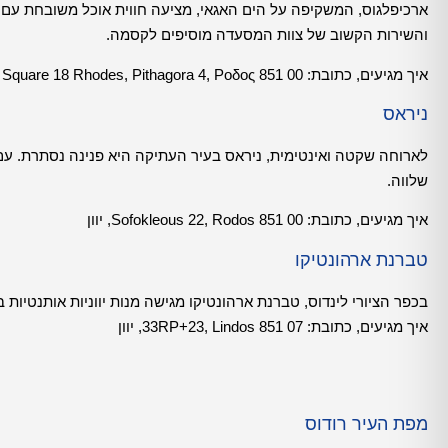
ארכיפלגוס, המשקיפה על הים האגאי, מציעה חווית אוכל משובחת עם ד
והשירות הקשוב של צוות המסעדה מוסיפים לקסמה.
איך מגיעים, כתובת:
Hippocrates Square 18 Rhodes, Pithagora 4, Ροδος 851 00, יוון
ניראס
לארוחה שקטה ואינטימית, ניראס בעיר העתיקה היא פנינה נסתרת. עם
שלווה.
איך מגיעים, כתובת:
Sofokleous 22, Rodos 851 00, יוון
טברנת ארהונטיקו
בכפר הציורי לינדוס, טברנת ארהונטיקו מגישה מנות יווניות אותנטיו
איך מגיעים, כתובת:
33RP+23, Lindos 851 07, יוון
מפת העיר רודוס