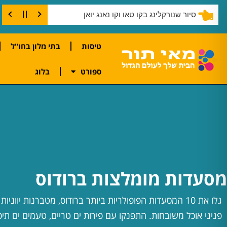
סיור שנורקלינג בקו טאו וקו נאנג יואן
טיסות
בתי מלון בחו"ל
ספורט
בלוג
מסעדות מומלצות ברודוס
גלו את 10 המסעדות הפופולריות ביותר ברודוס, מטברנות יווניו
פניני אוכל משובחות. התפנקו עם פירות ים טריים, טעמים ים תיכו