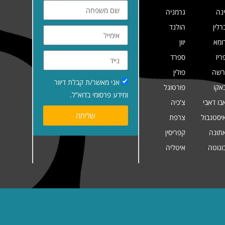
ינה
גרמניה
רלין
הולנד
ומא
יוון
ריז
ספרד
רשה
פולין
אני מאשר/ת קבלת דיוור
אקו
פורטוגל
ומידע פרסומי בדוא”ל.
בו דאבי
צ'כיה
שליחה
יסטנבול
צרפת
תונה
קפריסין
וגוטה
איטליה