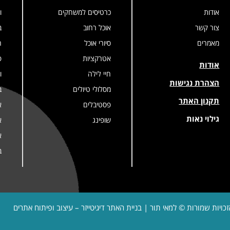
אודות
כרטיסים למשחקים
ו
צור קשר
אוכל רחוב
ב
מאמרים
סיורי אוכל
ר
אטרקציות
פ
אודות
חיי לילה
ו
הצהרת נגישות
מסלולי טיולים
ב
תקנון האתר
פסטיבלים
א
גילוי נאות
שופינג
א
א
ב
זכויות שמורות © למאי תור | בניית האתר
דיגיטייזר – עיצוב ופיתוח אתרים