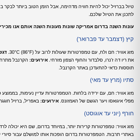
טיול בברזיל יכול להיות חוויה מדהימה, אבל הזמן הטוב ביותר לבקר 
לתכנן את הטיול שלכם.
עונות השנה בדרום אמריקה שונות מעונות השנה אותם אנו מכירי
קיץ (דצמבר עד פברואר)
מזג אוויר: חם ולח, עם טמפרטורות שעולות לרוב על 30°C (86°F).
דגש
את ריו דה ז'נרו, סלבדור והחוף הצפון מזרחי.
אירועים:
הקרנבל מתרחש 
תוססות כדאי להתעדכן באתר הקרנבל.
סתיו (מרץ עד מאי)
מזג אוויר: חם, עם ירידה בלחות. הטמפרטורות עדיין נעימות, בממוצע סביב C (77°F
מפלי איגואסו ויער הגשם של האמזונס.
אירועים:
באפריל, ברזיל חוגגת 
חורף (יוני עד אוגוסט)
מזג אוויר: טמפרטורות קרירות יותר, במיוחד בדרום, שם היא יכולה לרדת לסביבות 10°C (50°F). 
באתרי תרבות. הטמפרטורות בדרום הופכות אותו למושלם עבור סיורי יין באזורים כמ