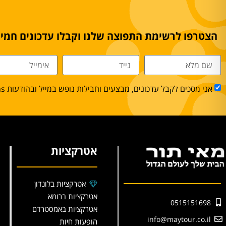
הצטרפו לרשימת התפוצה שלנו וקבלו עדכונים חמים
אני מסכים לקבל עדכונים, מבצעים וחבילות נופש במייל ובהודעות sms.
אטרקציות
אטרקציות בלונדון
אטרקציות ברומא
0515151698
אטרקציות באמסטרדם
info@maytour.co.il
הופעות חיות