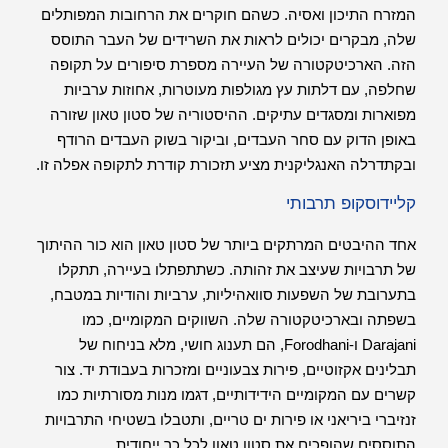
המזרח התיכון ואסיה. כשהם חוקרים את הרחובות המפותלים
שלה, מבקרים יכולים לראות את השרידים של העבר התוסס
הזה. הארכיטקטורה של העיירה מספרת סיפורים על תקופה
שחלפה, עם דלתות עץ מגולפות מעוטרות, אחוזות ערביות
מפוארות ומסגדים עתיקים. ההיסטוריה של סטון טאון שזורה
באופן הדוק עם סחר העבדים, וביקור בשוק העבדים הרודף
ובקתדרלה האנגליקנית מציע תזכורת קודרת לתקופה אפלה זו.
קליידוסקופ תרבותי
אחד ההיבטים המרתקים ביותר של סטון טאון הוא כור ההיתוך
של תרבויות שעיצב את זהותה. כשתתפתלו בעיירה, תתקלו
בתערובת של השפעות סוואהיליות, ערביות והודיות במטבח,
בשפתה ובארכיטקטורה שלה. השווקים המקומיים, כמו
Darajani ו-Forodhani, הם תענוג חושי, מלא בניחוח של
תבלינים אקזוטיים, פירות צבעוניים ומזכרות בעבודת יד. צור
קשרים עם המקומיים הידידותיים, דגמו מנות מסורתיות כמו
זנזיברי ביריאני או פירות ים טריים, ותטבלו בשטיחי התרבויות
התוססים שהופכים את סטון טאון לכל כך ייחודית.