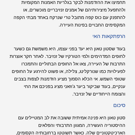
תחמיצו את ההזדמנות לבקר בגלריות האמנות המקומיות
ולהתפעל מיצירותיהם של אמנים זנזיבריים מוכשרים, או
להתפנק עם כוס קפה מתובל טרי שנרקח באחד מבתי הקפה
המקסימים החבויים בפינות העיירה.
הרפתקאות האי
בעוד שסטון טאון היא יעד בפני עצמו, היא משמשת גם כשער
לחופים המדהימים ולמי הטורקיז של זנזיבר. לאחר חקר אוצרות
התרבות של העיירה, צאו אל החופים הבתוליים והתמכרו
לפעילויות כמו שנורקלינג, צלילה, או פשוט להירגע על החופים
שטופי השמש. אי הכלא הסמוך מציע הזדמנות לצפות בצבים
ענקיים, בעוד שביקור ביער ג'וזאני מציג בפניכם את החי
והצומח הייחודיים של זנזיבר.
סיכום
סטון טאון היא פנינה אמיתית ששובה את לב המטיילים עם
ההיסטוריה העשירה, המגוון התרבותי והפלאים
הארכיטקטוניים שלה. כאשר תשוטטו ברחובותיה הקסומים,