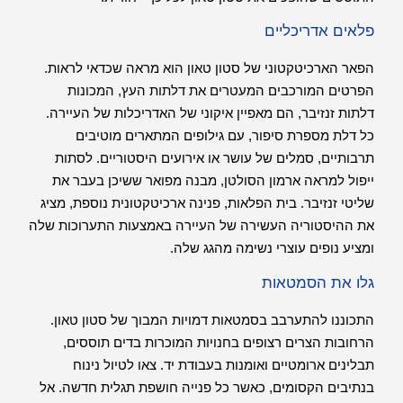
פלאים אדריכליים
הפאר הארכיטקטוני של סטון טאון הוא מראה שכדאי לראות.
הפרטים המורכבים המעטרים את דלתות העץ, המכונות
דלתות זנזיבר, הם מאפיין איקוני של האדריכלות של העיירה.
כל דלת מספרת סיפור, עם גילופים המתארים מוטיבים
תרבותיים, סמלים של עושר או אירועים היסטוריים. לסתות
ייפול למראה ארמון הסולטן, מבנה מפואר ששיכן בעבר את
שליטי זנזיבר. בית הפלאות, פנינה ארכיטקטונית נוספת, מציג
את ההיסטוריה העשירה של העיירה באמצעות התערוכות שלה
ומציע נופים עוצרי נשימה מהגג שלה.
גלו את הסמטאות
התכוננו להתערבב בסמטאות דמויות המבוך של סטון טאון.
הרחובות הצרים רצופים בחנויות המוכרות בדים תוססים,
תבלינים ארומטיים ואומנות בעבודת יד. צאו לטיול נינוח
בנתיבים הקסומים, כאשר כל פנייה חושפת תגלית חדשה. אל