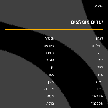
שופינג
יעדים מומלצים
לונדון
אנגליה
ברצלונה
גאורגיה
וינה
גרמניה
ברלין
הולנד
רומא
יוון
פריז
ספרד
ורשה
פולין
באקו
פורטוגל
אבו דאבי
צ'כיה
איסטנבול
צרפת