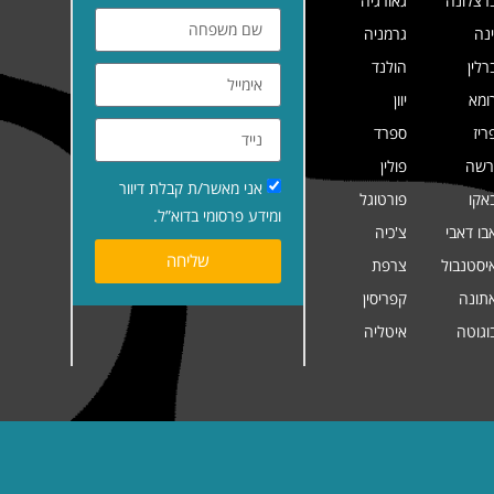
רצלונה
גאורגיה
ינה
גרמניה
רלין
הולנד
ומא
יוון
ריז
ספרד
רשה
פולין
אני מאשר/ת קבלת דיוור
אקו
פורטוגל
ומידע פרסומי בדוא”ל.
בו דאבי
צ'כיה
שליחה
יסטנבול
צרפת
תונה
קפריסין
וגוטה
איטליה