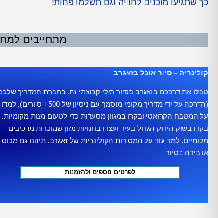
כך שתגיעו מוכנים לחוויה וגם תשלמו פחות!
מתחייבים למחיר
קולינריה – סיור אוכל בזאגרב
טבלו את דרככם בזאגרב בסיור רגלי קבוצתי זה, בחברת המדריך שלכם
(הדרכה על ידי מדריך מקומי מוסמך עם ניסיון של 500+ סיורים), למדו
על המטבח הקרואטי ובקרו במגוון מסעדות כדי לטעום מנות מקומיות.
בקרו בשוק הירוק הגדול בעיר ועצרו בחנויות מזון שמוכרות מרכיבים
מקומיים. למד עוד על המסורות הקולינריות של זאגרב. תיהנו גם מכוס יי
או בירה בסיור
לפרטים נוספים ולהזמנות