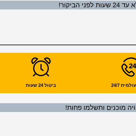
 הביקור!
מית 24/7
ביטול 24 שעות
ויה מוכנים ותשלמו פחות!