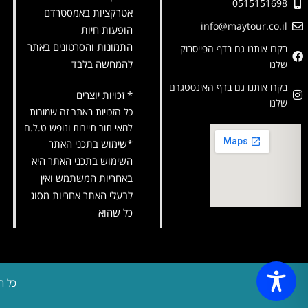
0515151698
אטרקציות באמסטרדם
info@maytour.co.il
הופעות חיות
התמונות והסרטונים באתר
בקרו אותנו גם בדף הפייסבוק
להמחשה בלבד
שלנו
בקרו אותנו גם בדף האינסטגרם
* זכויות יוצרים
שלנו
כל הזכויות באתר זה שמורות
למאי תור תיירות ונופש ט.ל.ח
*שימוש בתכני האתר
השימוש בתכני האתר היא
באחריות המשתמש ואין
לבעלי האתר אחריות מסוג
כל שהוא
כל ה