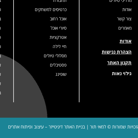
מדריכי טיולים
תחבורה
ב
אודות
כרטיסים למשחקים
ו
צור קשר
אוכל רחוב
ב
מאמרים
סיורי אוכל
ר
אטרקציות
פ
אודות
חיי לילה
ו
הצהרת נגישות
מסלולי טיולים
ב
תקנון האתר
פסטיבלים
א
גילוי נאות
שופינג
א
א
ב
זכויות שמורות © למאי תור | בניית האתר
דיגיטייזר – עיצוב ופיתוח אתרים