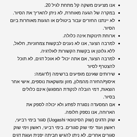
אנו מציעים משקה קל מתחת לגיל 20.
במקרה של הגעה מאוחרת, לא ניתן להאריך את הסיור.
לא יינתנו החזרים עבור ביטולים או הגעות מאוחרות ביום
הסיור.
ארוחת תינוקות אינה כלולה.
למרבה הצער, אנו לא נענים לבקשות צמחוניות, חלאל,
ללא גלוטן או בקשות הקשורות לאלרגיה.
למרבה הצער, אם אתה יכול' לא אוכל דגים, לא תוכל
להצטרף לסיור
שירותים שאינם מופיעים ברשימה (לדוגמה:
איסוף/החזרה מהמלון, מזון ומשקאות נוספים, אישי אחר
הוצאות, דמי הובלה לנקודת המפגש) אינם כלולים
בסיור.
אם המסעדה נסגרת לפתע ולא יכולה לספק את
הארוחה, אנו נספק חלופה.
שוק הדגים (שוק הסיטונאי Uogashi) סגור בימי רביעי,
ראשון ועוד ימי שוק סגורים. בימי רביעי, ראשון וימי שוק
סגורים אחרים, לא ניתן להגיש חביתה יפנית ועוגת דגים