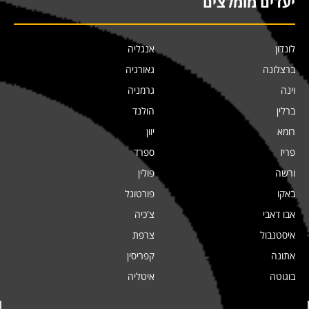
יעדים מומלצים
לונדון
אנגליה
ברצלונה
גאורגיה
וינה
גרמניה
ברלין
הולנד
רומא
יוון
פריז
ספרד
ורשה
פולין
באקו
פורטוגל
אבו דאבי
צ'כיה
איסטנבול
צרפת
אתונה
קפריסין
בוגוטה
איטליה