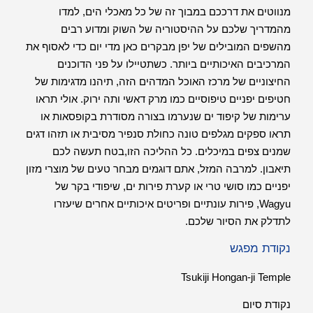
מנווטים את דרככם במבוך זה של כל מאכלי הים, למדו
מהמדריך שלכם על ההיסטוריה של השוק ומדוע רבים
מהשפים המובילים של יפן מבקרים כאן מדי יום כדי לאסוף את
המרכיבים האיכותיים ביותר. כשתטיילו על פני הדוכנים
החיצוניים של מרכז האוכל המדהים הזה, תיהנו מדגימות של
חטיפים יפניים טיפוסיים כמו מרק דאשי ותה ירוק. אולי תראו
ערימות של קיפוד ים שנערמו בצורה מסודרת בקופסאות או
תראו ספקים מגלפים טונה כחולת סנפיר מסיבית או תזהו דגים
שמנים צפים במיכלים. כל ההליכה הזו,בטח תעשה לכם
תיאבון. למרבה המזל, אתם דוגמים מבחר טעים של מוצרי מזון
יפניים כמו סושי טרי או קערת פירות ים, שיפודי בקר של
Wagyu, פירות עונתיים ופריטים איכותיים אחרים שיעזרו
לתדלק את הסיור שלכם.
נקודת מפגש
Tsukiji Hongan-ji Temple
נקודת סיום