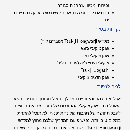
ופירות, מכיוון שהחנות סגורה.
בהתאם ליום ולשעה, אנו מגישים סושי או קערת פירות
ים.
נקודות בסיור
מקדש Tsukiji Hongwanji (עוברים ליד)
שוק צוקיג'י ג'וגאי
שוק צוקיג'י הישן
צוקיג'י היטאצ'יה (עוברים ליד)
Tsukiji Uogashi
שוק הדגים צוקיג'י
למה לצפות
אכלו וקנו כמו המקומיים במהלך הטיול הסוחף הזה עם נושא
האוכל בתוך שוק צוקיג'י המפורסם של טוקיו. אם אתם רוצים
לקבל תחושה של תרבות קולינרית יפנית, לא תוכל להתחיל
במקום טוב יותר. נפגשיפ עם המדריך שלכם מחוץ למקדש
Tsukiji Hongwan-ji ומשם עשו את דרככם לשוק. בזמן שאתם