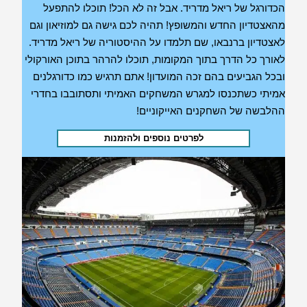
הכדורגל של ריאל מדריד. אבל זה לא הכל! תוכלו להתפעל
מהאצטדיון החדש והמשופץ! תהיה לכם גישה גם למוזיאון וגם
לאצטדיון ברנבאו, שם תלמדו על ההיסטוריה של ריאל מדריד.
לאורך כל הדרך בתוך המקומות, תוכלו להרהר בתוכן האורקולי
ובכל הגביעים בהם זכה המועדון! אתם תרגיש כמו כדורגלנים
אמיתי כשתכנסו למגרש המשחקים האמיתי ותסתובבו בחדרי
ההלבשה של השחקנים האייקוניים!
לפרטים נוספים ולהזמנות