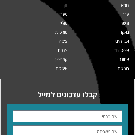
רומא
יוון
פריז
ספרד
ורשה
פולין
באקו
פורטוגל
אבו דאבי
צ'כיה
איסטנבול
צרפת
אתונה
קפריסין
בוגוטה
איטליה
קבלו עדכונים למייל