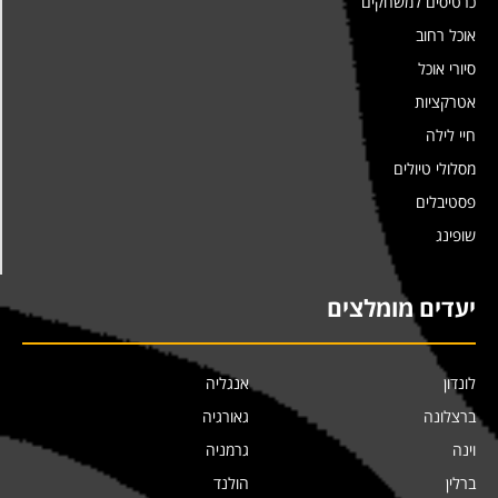
כרטיסים למשחקים
אוכל רחוב
סיורי אוכל
אטרקציות
חיי לילה
מסלולי טיולים
פסטיבלים
שופינג
יעדים מומלצים
לונדון
אנגליה
ברצלונה
גאורגיה
וינה
גרמניה
ברלין
הולנד