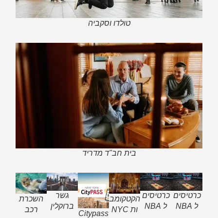
טולדו וסקביה
בית חב"ד מדריד
כרטיסים
כרטיסים
גשר
הקטקומב
השכרת
ל NBA
ל NBA
ברוקלין
ות NYC
רכב
Citypass