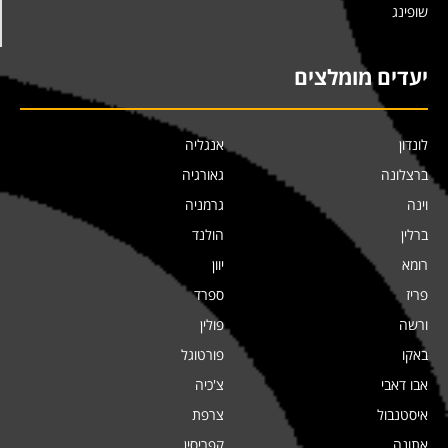
שופינג
יעדים מומלצים
לונדון
אנגליה
ברצלונה
גאורגיה
וינה
גרמניה
ברלין
הולנד
רומא
יוון
פריז
ספרד
ורשה
פולין
באקו
פורטוגל
אבו דאבי
צ'כיה
איסטנבול
צרפת
אתונה
קפריסין