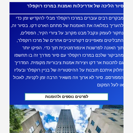
סיור הליכה של אדריכלות ואמנות במרכז רוקפלר
מבקרים רבים עוברים במרכז רוקפלר מבלי להקדיש זמן כדי
להעריך במלואה את האומנות של מתחם הארט דקו. בסיור זה,
נחקור לעומק ונקבל מבט מקרוב על ציורי הקיר, הפסלים,
התבליטים ומאפיינים דקורטיביים אחרים של מרכז רוקפלר,
תוך האזנה לפרשנות אינפורמטיבית תוך כדי. הפיקו יותר
מהביקור שלכם במרכז רוקפלר עם סיור מודרך זה בו תחשפו
גם לתכונות אר דקו ויצירות אמנות ציבוריות מקומית. המדריך
יחלוק איתכם תובנות על ההיסטוריה של בניין רוקפלר ובעליו
המפורסם. סיור לא ארוך וזה משאיר הרבה זמן לקניות, לאכול
או לעל המקום
לפרטים נוספים ולהזמנות