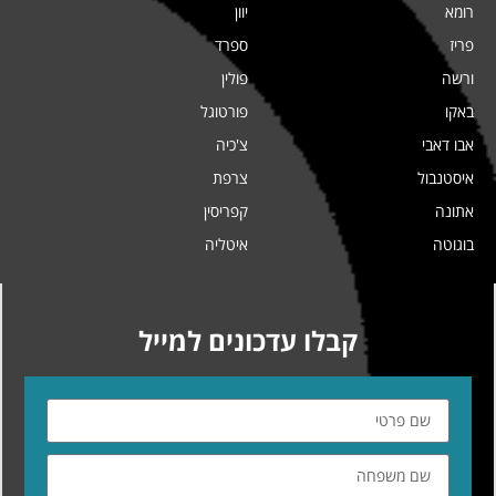
רומא
יוון
פריז
ספרד
ורשה
פולין
באקו
פורטוגל
אבו דאבי
צ'כיה
איסטנבול
צרפת
אתונה
קפריסין
בוגוטה
איטליה
קבלו עדכונים למייל