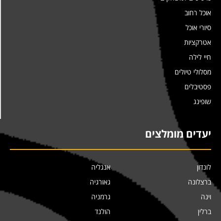
אוכל רחוב
סיורי אוכל
אטרקציות
חיי לילה
מסלולי טיולים
פסטיבלים
שופינג
יעדים מומלצים
לונדון
אנגליה
ברצלונה
גאורגיה
וינה
גרמניה
ברלין
הולנד