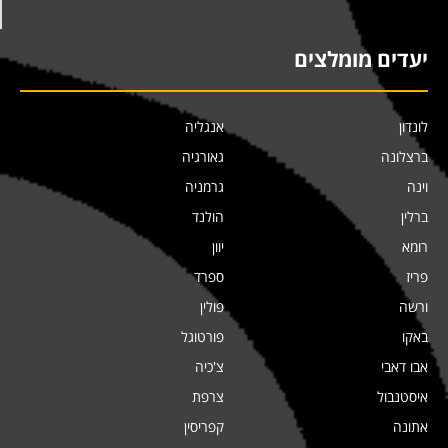
יעדים מומלצים
לונדון
אנגליה
ברצלונה
גאורגיה
וינה
גרמניה
ברלין
הולנד
רומא
יוון
פריז
ספרד
ורשה
פולין
באקו
פורטוגל
אבו דאבי
צ'כיה
איסטנבול
צרפת
אתונה
קפריסין