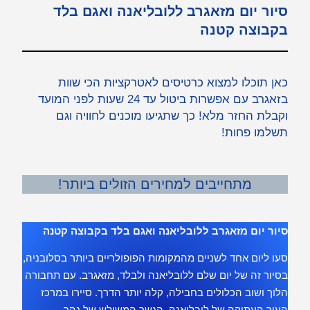
סיור יום מזאגרב ללובליאנה ואגם בלד
בקבוצה קטנה
כאן תוכלו למצוא כרטיסים לאטרקציות הכי שוות
בזאגרב עם אפשרות ביטול עד 24 שעות לפני המועד
וקבלת החזר מלא! כך שתגיעו מוכנים לחוויה וגם
תשלמו פחות!
מתחייבים למחירים הזולים ביותר!
סיור יום מזאגרב ללובליאנה ואגם בלד בקבוצה קטנה
סעו ליום אחד לשניים מהמקומות הפופולריים ביותר בסלובניה,
בסיור זה של יום שלם ללובליאנה ולבלד, מזאגרב. עם תחבורה
הלוך ושוב הכלולים בחבילה, קלה יותר הדרך. סיירו במרכז
העיר העתיקה של לובליאנה, הגשר המשולש של נהר