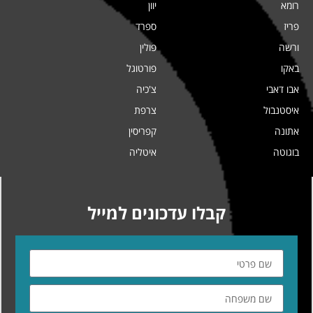
רומא
יוון
פריז
ספרד
ורשה
פולין
באקו
פורטוגל
אבו דאבי
צ'כיה
איסטנבול
צרפת
אתונה
קפריסין
בוגוטה
איטליה
קבלו עדכונים למייל