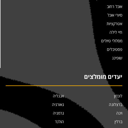
אוכל רחוב
סיורי אוכל
אטרקציות
חיי לילה
מסלולי טיולים
פסטיבלים
שופינג
יעדים מומלצים
לונדון
אנגליה
ברצלונה
גאורגיה
וינה
גרמניה
ברלין
הולנד