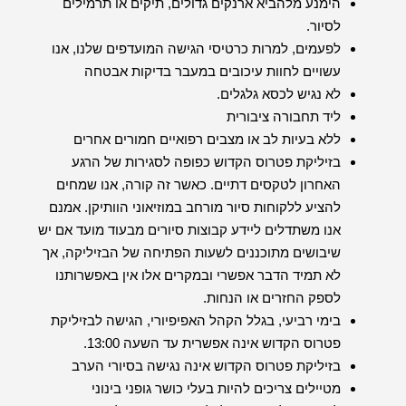
הימנע מלהביא ארנקים גדולים, תיקים או תרמילים
לסיור.
לפעמים, למרות כרטיסי הגישה המועדפים שלנו, אנו
עשויים לחוות עיכובים במעבר בדיקות אבטחה
לא נגיש לכסא גלגלים.
ליד תחבורה ציבורית
ללא בעיות לב או מצבים רפואיים חמורים אחרים
בזיליקת פטרוס הקדוש כפופה לסגירות של הרגע
האחרון לטקסים דתיים. כאשר זה קורה, אנו שמחים
להציע ללקוחות סיור מורחב במוזיאוני הוותיקן. אמנם
אנו משתדלים ליידע קבוצות סיורים מבעוד מועד אם יש
שיבושים מתוכננים לשעות הפתיחה של הבזיליקה, אך
לא תמיד הדבר אפשרי ובמקרים אלו אין באפשרותנו
לספק החזרים או הנחות.
בימי רביעי, בגלל הקהל האפיפיורי, הגישה לבזיליקת
פטרוס הקדוש אינה אפשרית עד השעה 13:00.
בזיליקת פטרוס הקדוש אינה נגישה בסיורי הערב
מטיילים צריכים להיות בעלי כושר גופני בינוני