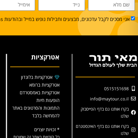
אני מסכים לקבל עדכונים, מבצעים וחבילות נופש במייל ובהודעות sms.
אטרקציות
אטרקציות בלונדון
אטרקציות ברומא
0515151698
אטרקציות באמסטרדם
info@maytour.co.il
הופעות חיות
התמונות והסרטונים באתר
בקרו אותנו גם בדף הפייסבוק
להמחשה בלבד
שלנו
בקרו אותנו גם בדף האינסטגרם
* זכויות יוצרים
שלנו
כל הזכויות באתר זה שמורות