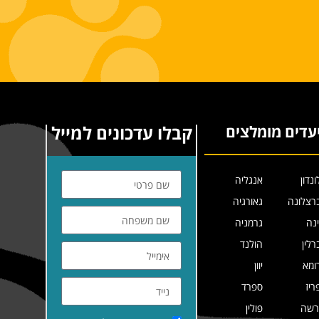
קבלו עדכונים למייל
עדים מומלצים
ונדון
אנגליה
רצלונה
גאורגיה
ינה
גרמניה
רלין
הולנד
ומא
יוון
ריז
ספרד
רשה
פולין