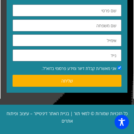
אני מאשר/ת קבלת דיוור ומידע פרסומי בדוא”ל.
שליחה
כל הזכויות שמורות © למאי תור | בניית האתר
דיגיטייזר – עיצוב ופיתוח
אתרים