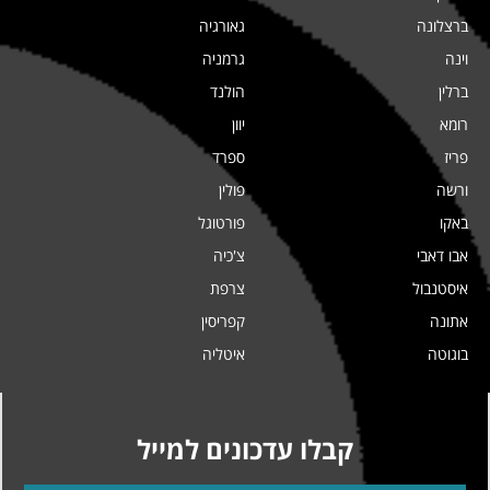
ברצלונה
גאורגיה
וינה
גרמניה
ברלין
הולנד
רומא
יוון
פריז
ספרד
ורשה
פולין
באקו
פורטוגל
אבו דאבי
צ'כיה
איסטנבול
צרפת
אתונה
קפריסין
בוגוטה
איטליה
קבלו עדכונים למייל