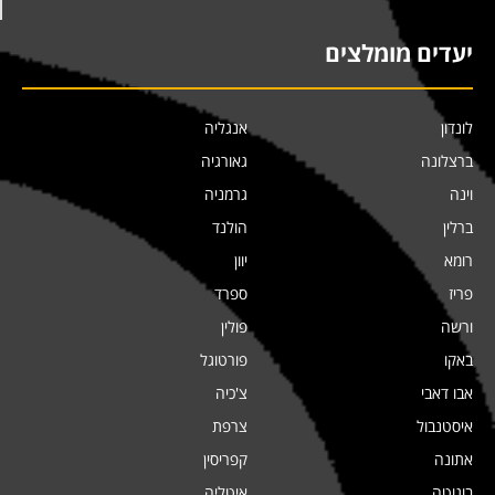
יעדים מומלצים
לונדון
אנגליה
ברצלונה
גאורגיה
וינה
גרמניה
ברלין
הולנד
רומא
יוון
פריז
ספרד
ורשה
פולין
באקו
פורטוגל
אבו דאבי
צ'כיה
איסטנבול
צרפת
אתונה
קפריסין
בוגוטה
איטליה