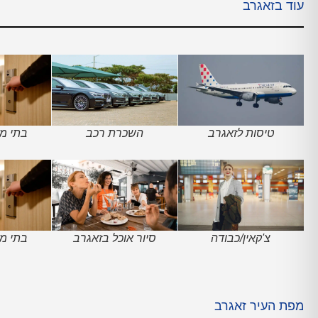
עוד בזאגרב
טיסות לזאגרב
השכרת רכב
בתי מל
צ'קאין/כבודה
סיור אוכל בזאגרב
בתי מל
מפת העיר זאגרב