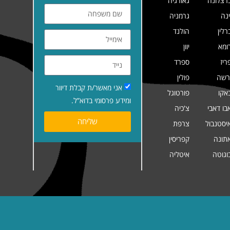
רצלונה
גאורגיה
ינה
גרמניה
רלין
הולנד
ומא
יוון
ריז
ספרד
רשה
פולין
אני מאשר/ת קבלת דיוור
אקו
פורטוגל
ומידע פרסומי בדוא”ל.
בו דאבי
צ'כיה
שליחה
יסטנבול
צרפת
תונה
קפריסין
וגוטה
איטליה