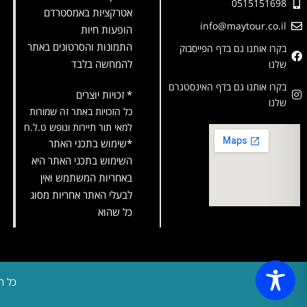
0515151698
אטרקציות באמסטרדם
info@maytour.co.il
הופעות חיות
התמונות והסרטונים באתר
בקרו אותנו גם בדף הפייסבוק
להמחשה בלבד
שלנו
בקרו אותנו גם בדף האינסטגרם
* זכויות יוצרים
שלנו
כל הזכויות באתר זה שמורות
למאי תור תיירות ונופש ט.ל.ח
*שימוש בתכני האתר
השימוש בתכני האתר היא
באחריות המשתמש ואין
לבעלי האתר אחריות מסוג
כל שהוא
כל ה