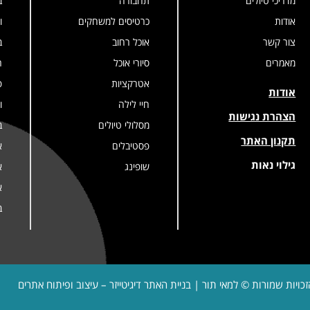
מדריכי טיולים
תחבורה
ב
אודות
כרטיסים למשחקים
ו
צור קשר
אוכל רחוב
ב
מאמרים
סיורי אוכל
ר
אטרקציות
פ
אודות
חיי לילה
ו
הצהרת נגישות
מסלולי טיולים
ב
תקנון האתר
פסטיבלים
א
גילוי נאות
שופינג
א
א
ב
זכויות שמורות © למאי תור | בניית האתר
דיגיטייזר – עיצוב ופיתוח אתרים