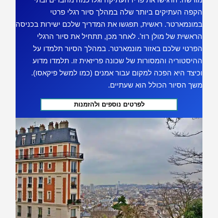
הקפה העתיקים ביותר שלה במהלך סיור רגלי פרטי
במונמארטר. ראשית, תפגשו את המדריך שלכם ישירות בכניסה
הראשית של מולן רוז'. לאחר מכן, תתחיל את סיור הרגלי
הפרטי שלכם באזור מונמארטר. במהלך הסיור תלמדו על
ההיסטוריה והמסורות של שכונה פריזאית זו. תלמדו מדוע
וכיצד היא הפכה למקום עבור אמנים (כמו למשל פיקאסו).
משך הסיור הכולל הוא שעתיים.
לפרטים נוספים ולהזמנות