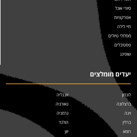
סיורי אוכל
אטרקציות
חיי לילה
מסלולי טיולים
פסטיבלים
שופינג
יעדים מומלצים
לונדון
אנגליה
ברצלונה
גאורגיה
וינה
גרמניה
ברלין
הולנד
רומא
יוון