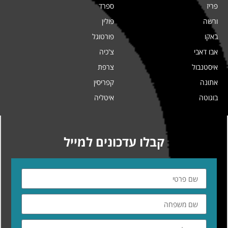
פריז
ספרד
ורשה
פולין
באקו
פורטוגל
אבו דאבי
צ'כיה
איסטנבול
צרפת
אתונה
קפריסין
בוגוטה
איטליה
קבלו עדכונים למייל