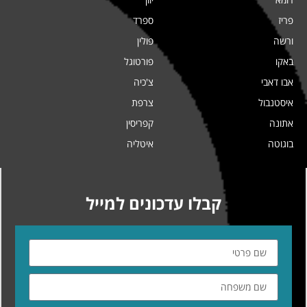
פריז
ספרד
ורשה
פולין
באקו
פורטוגל
אבו דאבי
צ'כיה
איסטנבול
צרפת
אתונה
קפריסין
בוגוטה
איטליה
קבלו עדכונים למייל