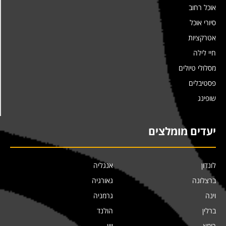
אוכל רחוב
סיורי אוכל
אטרקציות
חיי לילה
מסלולי טיולים
פסטיבלים
שופינג
יעדים מומלצים
לונדון
אנגליה
ברצלונה
גאורגיה
וינה
גרמניה
ברלין
הולנד
רומא
יוון