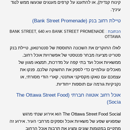
קינוח קנדית), או להתענג על קרפים מענגים שנעשו ממש לנגד
עיניך.
טיילת רחוב בנק (Bank Street Promenade)
הכתובת :
BANK STREET PROMENADE היא 640 BANK STREET,
OTTAWA
לאלו החוקרים את השכונה התוססת של סנטרטאון, טיילת בנק
סטריט מציעה מבחר פנטסטי של אפשרויות אוכל רחוב.
ממשאיות אוכל ועד בתי קפה על מדרכות, תמצאו מגוון של
מאכלים עולמיים כדי לספק את התשוקה שלכם. פנקו את
עצמכם עם טאקו מקסיקני אותנטי, קארי הודי מסורתי, או
נקניקיות גורמה עם תוספות ייחודיות.
אוכל רחוב אוטווה חברתי (The Ottawa Street Food
Socia)
The Ottawa Street Food Social הוא אירוע שנתי מרגש
שמפגיש שפע של משאיות אוכל וספקים מרחבי העיר. אירוע זה
מתקיים במקומות שונים ומציג את תרבות אוכל הרחוב