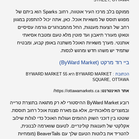
ממוקם בלב מרכז העיר אוטווה, רחוב Sparks הוא ביתם של
מפגש תוסס של משאיות אוכל. כאן, אתה יכול להתפנק במגוון
רחב של הצעות מענגות, החל מהמבורגרים גורמה עסיסיים
וטאקו מעורר תיאבון ועד פוטין מלא טעם ומטבח אסיאתי
אותנטי. מערך משאיות האוכל משתנה באופן קבוע, ומבטיח
שתמיד יש משהו חדש ומרגש לנסות.
ביי רוד מרקט (ByWard Market)
הכתובת :
BYWARD MARKET היא 55 BYWARD MARKET
SQUARE, OTTAWA
אתר האינטרנט:
https://ottawamarkets.ca/
רובע ByWard Market ההיסטורי לא רק מתגאה בתוצרת טרייה
ובמוצרים מלאכותיים, אלא גם מארח סצנת אוכל רחוב תוססת.
שוטטו בין דוכני השוק ההומים ועגלות האוכל כדי לגלות שילוב
אקלקטי של תענוגות קולינריים. לטעום שווארמה לבנונית,
להטריד את בלוטות הטעם שלך עם BeaverTails (מומחיות