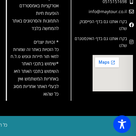
0515151698
אטרקציות באמסטרדם
info@maytour.co.il
הופעות חיות
התמונות והסרטונים באתר
בקרו אותנו גם בדף הפייסבוק
להמחשה בלבד
שלנו
בקרו אותנו גם בדף האינסטגרם
* זכויות יוצרים
שלנו
כל הזכויות באתר זה שמורות
למאי תור תיירות ונופש ט.ל.ח
*שימוש בתכני האתר
השימוש בתכני האתר היא
באחריות המשתמש ואין
לבעלי האתר אחריות מסוג
כל שהוא
כל ה