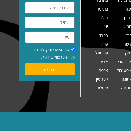
רצלונה
גאורגיה
ינה
גרמניה
רלין
הולנד
ומא
יוון
ריז
ספרד
רשה
פולין
אני מאשר/ת קבלת דיוור
אקו
פורטוגל
ומידע פרסומי בדוא”ל.
בו דאבי
צ'כיה
שליחה
יסטנבול
צרפת
תונה
קפריסין
וגוטה
איטליה