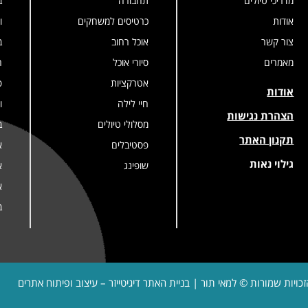
מדריכי טיולים
תחבורה
ב
אודות
כרטיסים למשחקים
ו
צור קשר
אוכל רחוב
ב
מאמרים
סיורי אוכל
ר
אטרקציות
פ
אודות
חיי לילה
ו
הצהרת נגישות
מסלולי טיולים
ב
תקנון האתר
פסטיבלים
א
גילוי נאות
שופינג
א
א
ב
זכויות שמורות © למאי תור | בניית האתר
דיגיטייזר – עיצוב ופיתוח אתרים