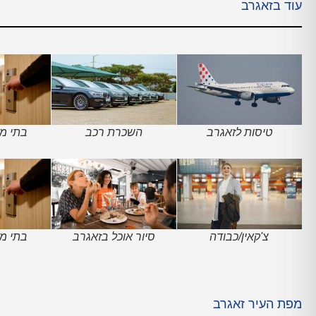
עוד בזאגרב
טיסות לזאגרב
השכרת רכב
בתי מל
צ'קאין/כבודה
סיור אוכל בזאגרב
בתי מל
מפת העיר זאגרב