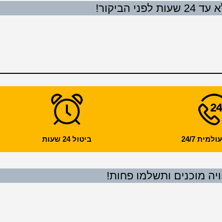
 הביקור!
מית 24/7
ביטול 24 שעות
ויה מוכנים ותשלמו פחות!