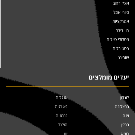
אוכל רחוב
סיורי אוכל
אטרקציות
חיי לילה
מסלולי טיולים
פסטיבלים
שופינג
יעדים מומלצים
לונדון
אנגליה
ברצלונה
גאורגיה
וינה
גרמניה
ברלין
הולנד
רומא
יוון