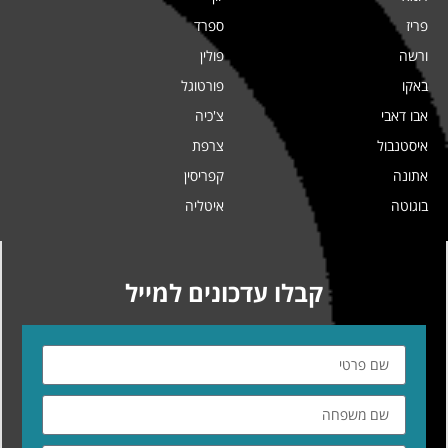
פריז
ספרד
ורשה
פולין
באקו
פורטוגל
אבו דאבי
צ'כיה
איסטנבול
צרפת
אתונה
קפריסין
בוגוטה
איטליה
קבלו עדכונים למייל