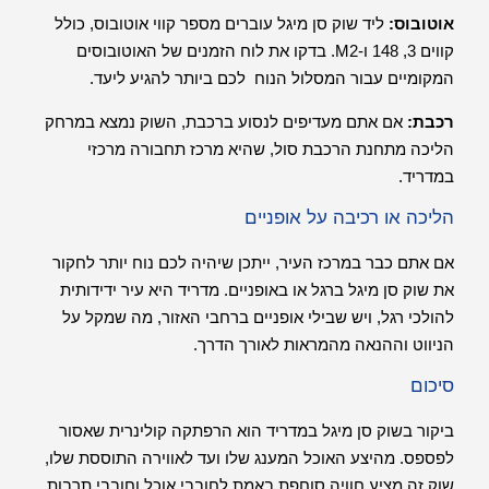
אוטובוס:
ליד שוק סן מיגל עוברים מספר קווי אוטובוס, כולל
קווים 3, 148 ו-M2. בדקו את לוח הזמנים של האוטובוסים
המקומיים עבור המסלול הנוח לכם ביותר להגיע ליעד.
רכבת:
אם אתם מעדיפים לנסוע ברכבת, השוק נמצא במרחק
הליכה מתחנת הרכבת סול, שהיא מרכז תחבורה מרכזי
במדריד.
הליכה או רכיבה על אופניים
אם אתם כבר במרכז העיר, ייתכן שיהיה לכם נוח יותר לחקור
את שוק סן מיגל ברגל או באופניים. מדריד היא עיר ידידותית
להולכי רגל, ויש שבילי אופניים ברחבי האזור, מה שמקל על
הניווט וההנאה מהמראות לאורך הדרך.
סיכום
ביקור בשוק סן מיגל במדריד הוא הרפתקה קולינרית שאסור
לפספס. מהיצע האוכל המענג שלו ועד לאווירה התוססת שלו,
שוק זה מציע חוויה סוחפת באמת לחובבי אוכל וחובבי תרבות