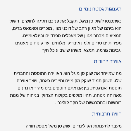
תענוגות גסטרונומיים
כשתכנסו לשוק סן מיגל, תקבל את פניכם חגיגה לחושים. השוק
הוא ביתם של מגוון רחב של דוכני מזון, מוכרים וטאפאס ברים,
המציעים מבחר מגוון של מאכלים ספרדיים ובינלאומיים.
מפירות ים טריים וג'מון איבריקו מלוחים ועד קינוחים מענגים
וגבינות גורמה, תמצאו משהו שישביע כל חיך
אווירה ייחודית
מה שמייחד את שוק סן מיגל הוא האווירה התוססת והחברית
שלו. השוק תמיד שוקק מקומיים ותיירים כאחד, ויוצר אווירה
תוססת ואנרגטית. בין אם אתם חוטפים ביס מהיר או נהנים
מארוחה נינוחה, תהיו מוקפים בקולות הצחוק, בניחוח של מנות
רוחשות ובהתרגשות של חקר קולינרי.
חוויה תרבותית
מעבר לתענוגות הקולינריים, שוק סן מיגל מספק חוויה