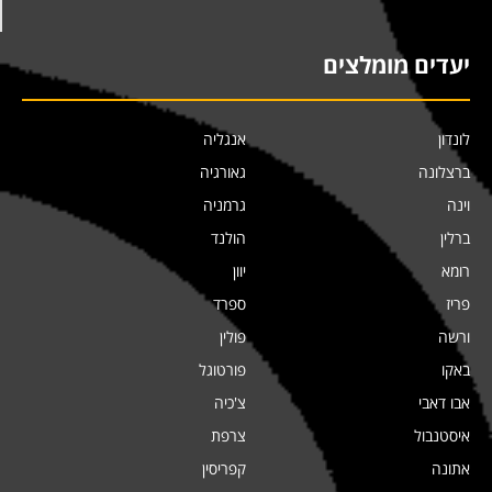
יעדים מומלצים
לונדון
אנגליה
ברצלונה
גאורגיה
וינה
גרמניה
ברלין
הולנד
רומא
יוון
פריז
ספרד
ורשה
פולין
באקו
פורטוגל
אבו דאבי
צ'כיה
איסטנבול
צרפת
אתונה
קפריסין