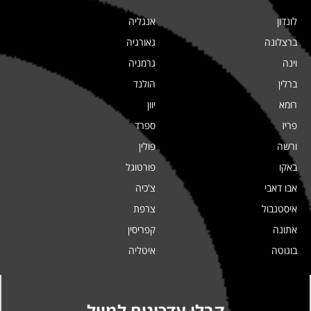
לונדון
אנגליה
ברצלונה
גאורגיה
וינה
גרמניה
ברלין
הולנד
רומא
יוון
פריז
ספרד
ורשה
פולין
באקו
פורטוגל
אבו דאבי
צ'כיה
איסטנבול
צרפת
אתונה
קפריסין
בוגוטה
איטליה
קבלו עדכונים למייל