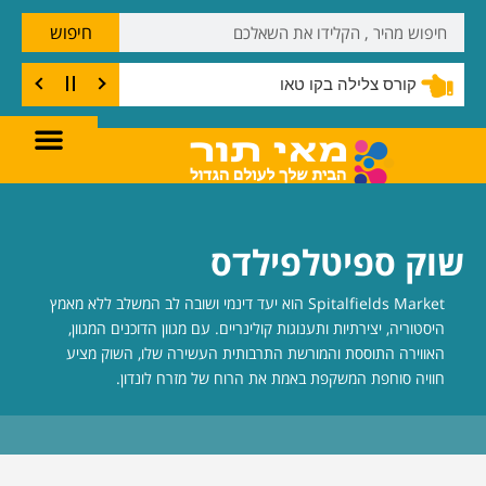
חיפוש
דברים שחייבים לעשות בקו טאו
שוק ספיטלפילדס
Spitalfields Market הוא יעד דינמי ושובה לב המשלב ללא מאמץ
היסטוריה, יצירתיות ותענוגות קולינריים. עם מגוון הדוכנים המגוון,
האווירה התוססת והמורשת התרבותית העשירה שלו, השוק מציע
חוויה סוחפת המשקפת באמת את הרוח של מזרח לונדון.