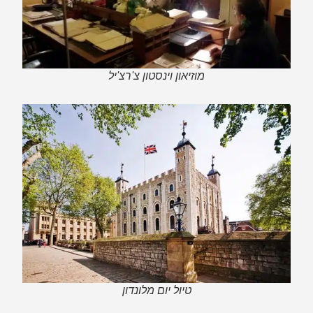
מוזיאון וינסטון צ'רצ'יל
טיול יום מלונדון