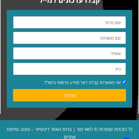
אני מאשר/ת קבלת דיוור ומידע פרסומי בדוא”ל.
שליחה
כל הזכויות שמורות © למאי תור | בניית האתר
דיגיטייזר – עיצוב ופיתוח
אתרים