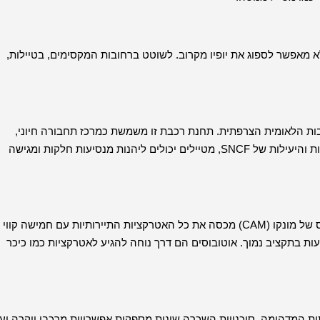
אלא מאפשר לספוג את יופיו מקרוב. לשוטט ברחובות המקסימים, בטיילות,
נטה נמצאת בניהולה של SNCF, מערכת הרכבות הלאומית הצרפתית. תחנת רכבת זו משמשת כמרכז תחבורה חיוני,
המחברת את מונקו ליעדים שונים בתוך צרפת ומחוצה לה. עם המומחיות והיעילות של SNCF, מטיילים יכולים ליהנות מנסיעות חלקות ומגישה
מונטה קרלו מתגאה במערכת תחבורה ציבורית יעילה, חברת האוטובוס של מונקו (CAM) מכסה את כל האטרקציות התיירותיות עם חמישה קווי
עות בתקציב נמוך. אוטובוסים הם דרך נוחה להגיע לאטרקציות כמו כיכר
ת המדהימה. סוכנויות השכרה שונות מספקות אפשרויות מרכבי יוקרה וע