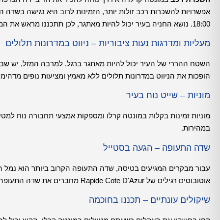
18:00. נושא החניה בעיר יכול להיות מאתגר, לכן תתכננו מראש את המסלולי הנסיעה שלכם כדי להפיק את המרב מזמנך ביעד זוהר זה!
מעליות ומדרגות נעות ציבוריות – ניווט במדרונות תלולים
השטח ההררי של העיר יכול להיות מאתגר ברגל. למרבה המזל, יש שבעה
הופכות את הניווט במדרונות תלולים ללא מאמץ ומציעות נופים מדהימי
מוניות – שייט נוח בעיר
מוניות זמינות בקלות במונטה קרלו ומספקות אמצעי תחבורה נוח למטיי
במהירות.
שדה התעופה – הגעה בסטייל
אוטובוסים רגילים של Rapide Cote D'Azur מחברים את שדה התעופה לעיר, ומוניות זמינות תמיד מחוץ לבנייני הטרמינל.
שיקולים עונתיים – תכננו בחוכמה