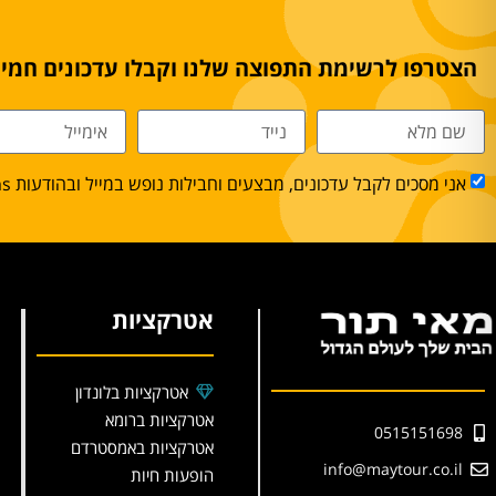
הצטרפו לרשימת התפוצה שלנו וקבלו עדכונים חמים
אני מסכים לקבל עדכונים, מבצעים וחבילות נופש במייל ובהודעות sms.
אטרקציות
אטרקציות בלונדון
אטרקציות ברומא
0515151698
אטרקציות באמסטרדם
info@maytour.co.il
הופעות חיות