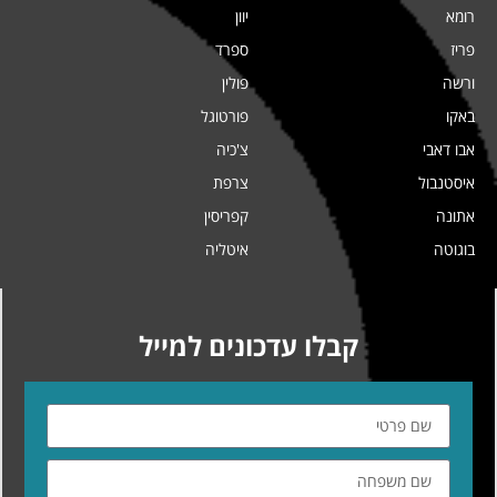
רומא
יוון
פריז
ספרד
ורשה
פולין
באקו
פורטוגל
אבו דאבי
צ'כיה
איסטנבול
צרפת
אתונה
קפריסין
בוגוטה
איטליה
קבלו עדכונים למייל