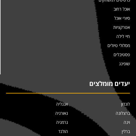
אוכל רחוב
סיורי אוכל
אטרקציות
חיי לילה
מסלולי טיולים
פסטיבלים
שופינג
יעדים מומלצים
לונדון
אנגליה
ברצלונה
גאורגיה
וינה
גרמניה
ברלין
הולנד