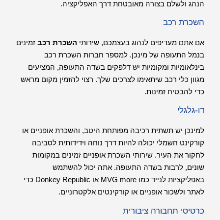
הנהג ולשלם בצורה מאובטחת דרך האפליקציה.
השכרת רכב
אם אתם מעדיפים לנהוג בעצמכם, שירותי
השכרת רכב
זמינים
בנמל התעופה של מינכן. למספר חברות השכרת רכב
בינלאומיות ומקומיות יש דלפקים בשדה התעופה, המציעים
מגוון כלי רכב שיתאימו לצרכים שלך. רצוי להזמין מקום מראש
כדי להבטיח זמינות.
דו-גלגלי
למינכן יש תשתית רכיבה מפותחת היטב, והשכרת אופניים או
קורקינט חשמלי יכולה להיות דרך נוחה וידידותית לסביבה
לחקור את העיר. שירותי השכרת אופניים זמינים במקומות
שונים, לרבות בשדה התעופה. אתה יכול להשתמש
באפליקציות לנייד כמו MVG more או Donkey Republic כדי
לאתר ולשכור אופניים או קורקינטים אלקטרוניים.
כרטיסי תחבורה ציבורית