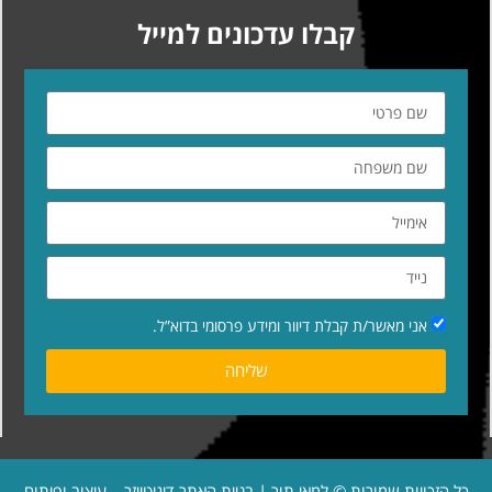
קבלו עדכונים למייל
אני מאשר/ת קבלת דיוור ומידע פרסומי בדוא”ל.
שליחה
כל הזכויות שמורות © למאי תור | בניית האתר
דיגיטייזר – עיצוב ופיתוח