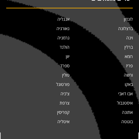
לונדון
אנגליה
ברצלונה
גאורגיה
וינה
גרמניה
ברלין
הולנד
רומא
יוון
פריז
ספרד
ורשה
פולין
באקו
פורטוגל
אבו דאבי
צ'כיה
איסטנבול
צרפת
אתונה
קפריסין
בוגוטה
איטליה