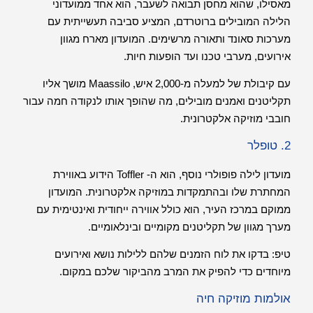
מאסילו, שהוא מחסן תבואה לשעבר, הוא אחד ממועדוני
הלילה המובילים ברוטרדם, המציע סביבה תעשייתית עם
מערכות סאונד ותאורה מרשימים. המועדון מארח מגוון
אירועים, מערבי טכנו ועד הופעות חיות.
עם קיבולת של למעלה מ-2,000 איש, Maassilo מושך אליו
תקליטנים ואמנים מובילים, מה שהופך אותו לנקודה חמה עבור
חובבי מוזיקה אלקטרונית.
2. טופלר
מועדון לילה פופולרי נוסף, הוא ה- Toffler הידוע באווירת
המחתרת שלו ובהתמקדות במוזיקה אלקטרונית. המועדון
ממוקם במרכז העיר, הוא כולל אווירה ייחודית ואינטימית עם
מערך מגוון של תקליטנים מקומיים ובינלאומיים.
טיפ: בדקו את לוח הזמנים שלהם ללילות נושא ואירועים
מיוחדים כדי להפיק את המרב מהביקור שלכם במקום.
אולמות מוזיקה חיה