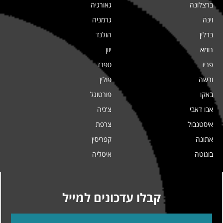
ברצלונה
גאורגיה
וינה
גרמניה
ברלין
הולנד
רומא
יוון
פריז
ספרד
ורשה
פולין
באקו
פורטוגל
אבו דאבי
צ'כיה
איסטנבול
צרפת
אתונה
קפריסין
בוגוטה
איטליה
קבלו עדכונים למייל