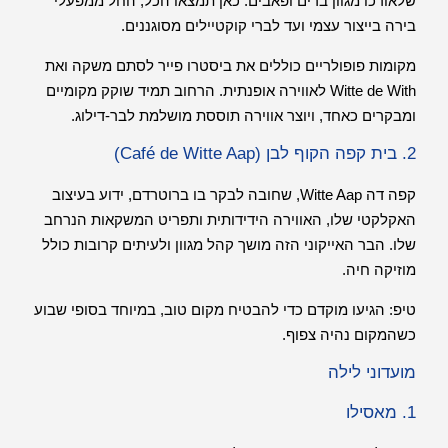
שלאורכו מגוון ברים ופאבים. כאן תמצאו הכל, החל ממפעלי
בירה בייצור עצמי ועד לברי קוקטיילים מסוגננים.
מקומות פופולריים כוללים את ביסטרו פייר לסתם משקה ואת
Witte de With לאווירה אופנתית. הרחוב תמיד שוקק מקומיים
ומבקרים כאחד, ויוצר אווירה תוססת מושלמת לבר-דילוג.
2. בית קפה הקוף לבן (Café de Witte Aap)
קפה דה Witte Aap, שחובה לבקר בו ברוטרדם, ידוע בעיצוב
האקלקטי שלו, האווירה הידידותית ותפריט המשקאות הנרחב
שלו. הבר האייקוני הזה מושך קהל מגוון ולעיתים קרובות כולל
מוזיקה חיה.
טיפ: הגיעו מוקדם כדי להבטיח מקום טוב, במיוחד בסופי שבוע
כשהמקום נהיה צפוף.
מועדוני לילה
1. מאסילו