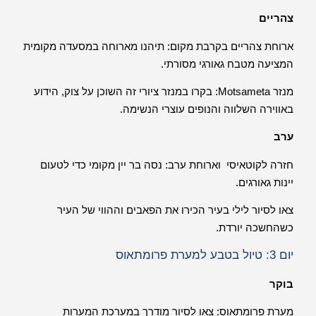
צהריים
ארוחת צהריים בקרבת מקום: תיהנו מארוחה במסעדה מקומית
המציעה מטבח גאורגי מסורתי.
מנזר Motsameta: בקרו במנזר ציורי זה השוכן על צוק, הידוע
באווירה השלווה והנופים עוצרי הנשימה.
ערב
חזרה לקוטאיסי וארוחת ערב: נסה בר יין מקומי כדי לטעום
יינות גאורגים.
צאו לסיור לילי בעיר הכירו את הפאבים וההווי של העיר
כשהחשכה יורדת.
יום 3: טיול בטבע למערת פרומתאוס
בוקר
מערת פרומתאוס: צאו לסיור מודרך במערכת המערות