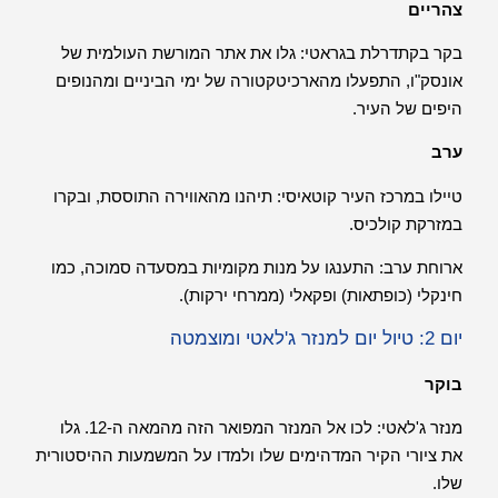
צהריים
בקר בקתדרלת בגראטי: גלו את אתר המורשת העולמית של
אונסק"ו, התפעלו מהארכיטקטורה של ימי הביניים ומהנופים
היפים של העיר.
ערב
טיילו במרכז העיר קוטאיסי: תיהנו מהאווירה התוססת, ובקרו
במזרקת קולכיס.
ארוחת ערב: התענגו על מנות מקומיות במסעדה סמוכה, כמו
חינקלי (כופתאות) ופקאלי (ממרחי ירקות).
יום 2: טיול יום למנזר ג'לאטי ומוצמטה
בוקר
מנזר ג'לאטי: לכו אל המנזר המפואר הזה מהמאה ה-12. גלו
את ציורי הקיר המדהימים שלו ולמדו על המשמעות ההיסטורית
שלו.