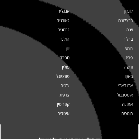
לונדון
אנגליה
ברצלונה
גאורגיה
וינה
גרמניה
ברלין
הולנד
רומא
יוון
פריז
ספרד
ורשה
פולין
באקו
פורטוגל
אבו דאבי
צ'כיה
איסטנבול
צרפת
אתונה
קפריסין
בוגוטה
איטליה