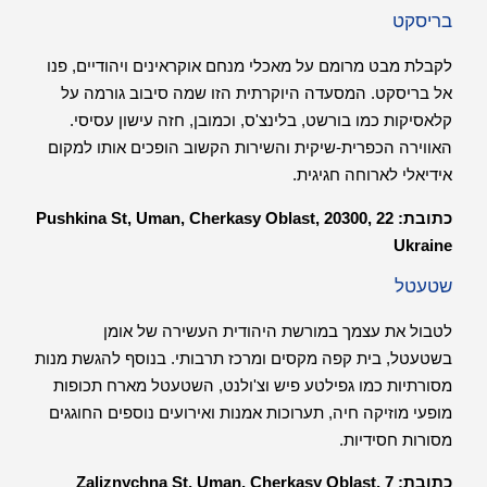
בריסקט
לקבלת מבט מרומם על מאכלי מנחם אוקראינים ויהודיים, פנו
אל בריסקט. המסעדה היוקרתית הזו שמה סיבוב גורמה על
קלאסיקות כמו בורשט, בלינצ'ס, וכמובן, חזה עישון עסיסי.
האווירה הכפרית-שיקית והשירות הקשוב הופכים אותו למקום
אידיאלי לארוחה חגיגית.
כתובת: 22
Pushkina St, Uman, Cherkasy Oblast, 20300,
Ukraine
שטעטל
לטבול את עצמך במורשת היהודית העשירה של אומן
בשטעטל, בית קפה מקסים ומרכז תרבותי. בנוסף להגשת מנות
מסורתיות כמו גפילטע פיש וצ'ולנט, השטעטל מארח תכופות
מופעי מוזיקה חיה, תערוכות אמנות ואירועים נוספים החוגגים
מסורות חסידיות.
כתובת: 7
Zaliznychna St, Uman, Cherkasy Oblast,