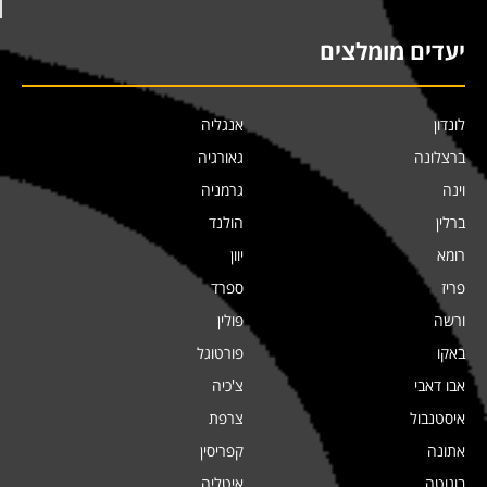
יעדים מומלצים
לונדון
אנגליה
ברצלונה
גאורגיה
וינה
גרמניה
ברלין
הולנד
רומא
יוון
פריז
ספרד
ורשה
פולין
באקו
פורטוגל
אבו דאבי
צ'כיה
איסטנבול
צרפת
אתונה
קפריסין
בוגוטה
איטליה