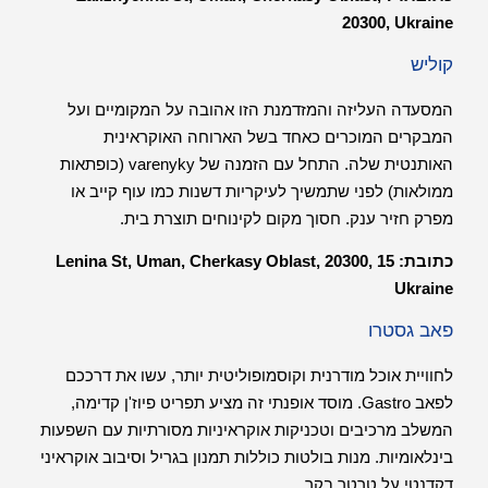
20300, Ukraine
קוליש
המסעדה העליזה והמזדמנת הזו אהובה על המקומיים ועל
המבקרים המוכרים כאחד בשל הארוחה האוקראינית
האותנטית שלה. התחל עם הזמנה של varenyky (כופתאות
ממולאות) לפני שתמשיך לעיקריות דשנות כמו עוף קייב או
מפרק חזיר ענק. חסוך מקום לקינוחים תוצרת בית.
כתובת: 15
Lenina St, Uman, Cherkasy Oblast, 20300,
Ukraine
פאב גסטרו
לחוויית אוכל מודרנית וקוסמופוליטית יותר, עשו את דרככם
לפאב Gastro. מוסד אופנתי זה מציע תפריט פיוז'ן קדימה,
המשלב מרכיבים וטכניקות אוקראיניות מסורתיות עם השפעות
בינלאומיות. מנות בולטות כוללות תמנון בגריל וסיבוב אוקראיני
דקדנטי על טרטר בקר.