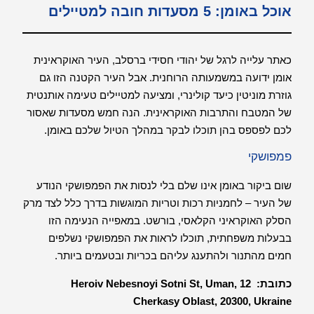
אוכל באומן: 5 מסעדות חובה למטיילים
כאתר עלייה לרגל של יהודי חסידי ברסלב, העיר האוקראינית
אומן ידועה במשמעותה הרוחנית. אבל העיר הקטנה הזו גם
גוזרת מוניטין כיעד קולינרי, ומציעה למטיילים טעימה אותנטית
של המטבח והתרבות האוקראינית. הנה חמש מסעדות שאסור
לכם לפספס בהן תוכלו לבקר במהלך הטיול שלכם באומן.
פמפושקי
שום ביקור באומן אינו שלם בלי לנסות את הפמפושקי הנודע
של העיר – לחמניות רכות וטריות המוגשות בדרך כלל לצד מרק
הסלק האוקראיני הקלאסי, בורשט. במאפייה הנעימה הזו
בבעלות משפחתית, תוכלו לראות את הפמפושקי נשלפים
חמים מהתנור ולהתענג עליהם בכריות ובטעמים ביותר.
כתובת:
12 Heroiv Nebesnoyi Sotni St, Uman,
Cherkasy Oblast, 20300, Ukraine