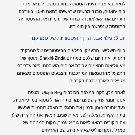
לחזות באומנות היפה הטמונה בתוכו. משם, לכו אל מסגד
ביבי-חאנים, מבנה מרשים שראשיתו במאה ה-15. בעודכם
חוקרים את האולמות והחצרות שלו, דמיינו את ההיסטוריה
התוססת שנפרשה בין חומותיו.
יום 3: גילוי אבני החן ההיסטוריות של סמרקנד
ביום השלישי, התעמקו בפלאים ההיסטוריים של סמרקנד.
התחילו את היום שלכם במתחם Shakhi-Zinda, אוסף של
מאוזוליאום המציגים עבודת אריחים משובחת ופאר אדריכלי.
התפעל מהדוגמאות המורכבות והצבעים התוססים כשאתם
מטיילים לאורך שדרת הקברים.
לאחר מכן, בקרו במצפה הכוכבים Ulugh Beg, מצפה
אסטרונומי עתיק שפעם עמד בתור הגדול מסוגו במרכז אסיה.
צעד אחורה בזמן ודמיין את התגליות האסטרונומיות שנעשו
בתוך הקירות האלה לפני מאות שנים. המשך את החקירה שלך
עם ביקורים במאוזוליאום גור-א-אמיר, מקום המנוחה של
טמרלן, ונקרופוליס שאהי-זינדה, שם האריחים