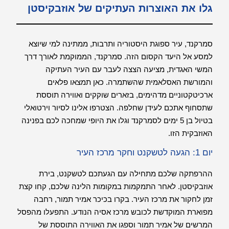
גלו את האוצרות העתיקים של אוזבקיסטן
סמרקנד, עיר ספוגת היסטוריה ותרבות, ממתינה למי שיוצא
למסע אל היעד הקסום הזה. סמרקנד, הממוקמת לאורך דרך
המשי האגדית, מציעה הצצה לעבר עם העיר העתיקה
והמורשת האסלאמית שהשתמרה. כאן תמצאו פלאים
ארכיטקטוניים מדהימים, בזארים שוקקים ואווירה תוססת
שתסחוף אתכם לעידן שחלפה. הצטרפו אלינו לסיור וירטואלי
בטיול בן 5 ימים לסמרקנד וגלו את היופי שמחכה לכם בפנינה
האוזבקית הזו.
יום 1: הגעה לטשקנט וחקר מרכז העיר
ההרפתקה שלכם מתחילה עם הגעתכם לטשקנט, בירת
אוזבקיסטן. לאחר התמקמות במקומות הלינה שלכם, קחו קצת
זמן לחקור את מרכז העיר. בקרו בכיכר אמיר תמור, רחבה
מפוארת המוקדשת לכובש מרכז אסיה הנודע. התפעלו מהפסל
המרשים של אמיר תמור וספגו את האווירה התוססת של