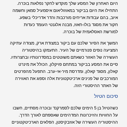
היום האחרון של המסע שלך מוקדש לחקר נפלאות בוכרה.
התחילו את היום בביקור במאוזוליאום איסמעיל סמאן וחשמה
איוב, בהם עבודות אריחים מורכבות והדר אדריכלי בשפע.
חקור את מסגד בולו-חאוז, מבנה אלגנטי העומד כעדות
למורשת האסלאמית של בוכרה.
המשך את הסיור שלכם עם ביקור במצודת ארק, מצודה עתיקה
המציעה נופים פנורמיים של העיר. התעמקו בהיסטוריה
העשירה של האזור כשאתם משוטטים במסדרונותיו ובחצרותיו.
סיים את המסע בביקור במתחם פויקלון, הכולל את מינרט
קאלון, מסגד קאלון, ומדרסת מיר-אי-ערב. התפעל מהפרטים
המורכבים של פנינים ארכיטקטוניות אלה וספוג את האווירה
של האתר ההיסטורי הזה.
סיכום הטיול
כשהטיול בן 5 הימים שלכם לסמרקנד ובוכרה מסתיים, חשבו
על החוויות והזיכרונות המדהימים שאספתם לאורך הדרך.
ההיסטוריה העשירה של אוזבקיסטן, הפלאים הארכיטקטוניים