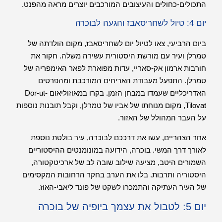
התכולים-כחולים והעיצובים המורכבים יוצרים מראה מהפנט.
יום 4: טיול לשחריסאבז והגעה לבוכרה
ביום הרביעי, צאו לטיול יום לשחריסאבז, מקום הולדתה של
טמרלן ועיר עם מורשת היסטורית עשירה משלה. חקור את
חורבות ארמון אק-סאריי, עדות מפוארת לפאר האימפריה של
טמרלן. התפעל מעבודת האריחים המורכבת ומהפרטים
האדריכליים שעמדו במבחן הזמן. בקרו במאוזוליאום Dor-ut-
Tilovat, מקום מנוחתו של אביו של טמרלן, וקבל תובנות נוספות
על העבר המהולל של האזור.
אחר הצהריים, עשו את דרככם לבוכרה, עיר בולטת נוספת
לאורך דרך המשי. בוכרה, הידועה במונומנטים ההיסטוריים
השמורים היטב, מציעה שילוב שובה לב של ארכיטקטורה,
היסטוריה ותרבות. בלו את הערב בחקר הרחובות המקסימים
של העיר העתיקה והתמכרו לשקט של פונד ליאבי-האוז.
יום 5: לטבול את עצמך ביופיה של בוכרה