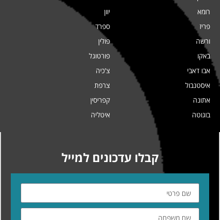
רומא
יוון
פריז
ספרד
ורשה
פולין
באקו
פורטוגל
אבו דאבי
צ'כיה
איסטנבול
צרפת
אתונה
קפריסין
בוגוטה
איטליה
קבלו עדכונים למייל