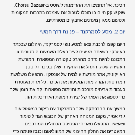
הכיכר. אל תחמיצו את ההזדמנות לשוטט ב-Chorsu Bazaar,
שוק שוקק חיים בו תוכלו לטבול את עצמכם בתרבות המקומית
ולטעום ממגוון מעדנים אוזבקיים מסורתיים.
יום 2: מסע לסמרקנד – פנינת דרך המשי
היום קפצו לרכבת וצאו למסע נופי לסמרקנד, היהלום שבכתר
האוזבקי. כשאתם מגיעים לעיר בעלת משמעות היסטורית זו,
התכוננו להיות נדהם מהארכיטקטורה המפוארת והמורשת
העשירה שלה. התחל את החקירה שלך בכיכר רג'יסטן
האייקונית, אתר מורשת עולמית של אונסק"ו. התפעלו משלושת
המדרסות המדהימות המקיפות את הכיכר, כל אחת מעוטרת
בעבודות אריחים מורכבות וחזיתות מפוארות. קח את הזמן שלך
כדי לספוג את הפאר של יצירת המופת האדריכלית הזו.
המשך את ההרפתקה שלך בסמרקנד עם ביקור במאוזוליאום
גורי אמיר, מקום המנוחה האחרון של הכובש הגדול טימור
וצאצאיו. התפעלו מאריחי הפסיפס הכחולים המורכבים
המעטרים את החלק החיצוני של המוזוליאום וכנסו פנימה כדי