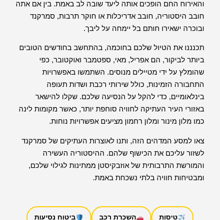
והאירוח החם הופכים אותה ליעד שובה לב באמת. בין אם אתה
חובב היסטוריה, חובב אדריכלות או חוקר תרבות, סמרקנד
ובוכרה ישאירו חותם בל יימחה על ליבך.
תכנננו את הטיול שלכם בחוכמה, בהתחשב בחודשים הטובים
ביותר לביקור, הם אפריל, מאי, ספטמבר ואוקטובר, כפי
שהומלץ על ידי מטיילים מנוסים. השתמשו באפשרויות
התחבורה הזמינות, כולל שירותי רכבת ושדות תעופה
בינלאומיים, כדי להקל על הנסיעה שלכם. שקלו להישאר
באזורי העיר העתיקה לחוויה סוחפת יותר, כאשר מקומות לינה
כמו מלון מינור ומלון רחמון מציעים אפשרויות נוחות.
צאו למסע המדהים הזה, ותנו לאוצרות העתיקים של סמרקנד
לשזור עליכם את הכישוף שלהם. ההיסטוריה העשירה
והמורשת התרבותית של אוזבקיסטן ממתינות לגילוי שלכם,
ומבטיחות חוויה בלתי נשכחת באמת.
טיסות
השכרת רכב
ביטוח נסיעות