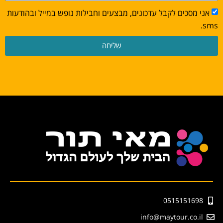
אני מסכים לקבל עדכונים, מבצעים וחבילות נופש במייל ובהודעות
sms.
שליחה
0515151698
info@maytour.co.il