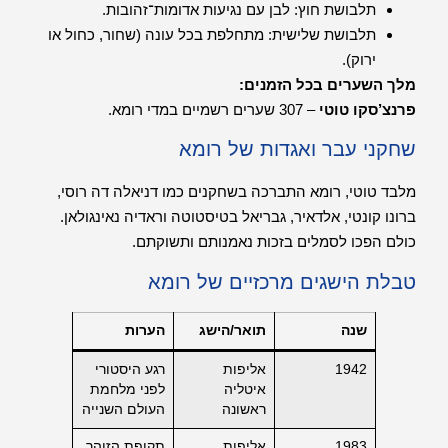
תלבושת חוץ: לבן עם נגיעות אדומות־זהובות.
תלבושת שלישית: מתחלפת בכל עונה (שחור, כחול או
ירוק).
מלך השערים בכל הזמנים:
פרנצ’סקו טוטי
– 307 שערים רשמיים במדי רומא.
שחקני עבר ואגדות של רומא
מלבד טוטי, רומא התברכה בשחקנים כמו דניאלה דה רוסי,
ברונו קונטי, אלדאיר, גבריאל בטיסטוטה וראדיה נאינגולאן.
כולם הפכו לסמלים בזכות נאמנותם ותשוקתם.
טבלת הישגים מרכזיים של רומא
שנה
תואר/הישג
הערות
1942
אליפות
רגע היסטורי
איטליה
לפני מלחמת
ראשונה
העולם השנייה
1983
אליפות
תקופת הזוהר