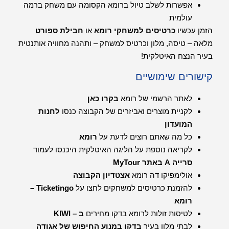
אפשרות לשלב טיול ברומא הקסומה עם משחק ברמה
עולמית
הזמן עכשיו
כרטיסים למשחקי רומא
או
חבילת ספורט
מלאה – טיסה, מלון וכרטיס למשחק – ותהנה מחוויה אותנטית
בעיר הנצח האיטלקית!
קישורים שימושיים
לאתר הרשמי של רומא
בקרו כאן
לקניית מוצרים ואביזרים של הקבוצה כנסו
לחנות
המועדון
כל מה שאתם רוצים לדעת על
רומא
לקריאה נוספת על הליגה האיטלקית היכנסו לעמוד
סרייה A באתר MyTour
אולימפיקו דה רומא
אצטדיון הקבוצה
להזמנת כרטיסים למשחקים לחצו על
Ticketingo –
רומא
לטיסות זולות לרומא בדקו מחירים
ב – KIWI
לבתי מלון בעיר
בדקו במנוע החיפוש של אגודה