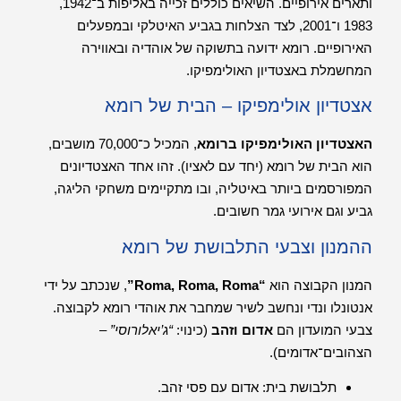
ותארים אירופיים. השיאים כוללים זכייה באליפות ב־1942,
1983 ו־2001, לצד הצלחות בגביע האיטלקי ובמפעלים
האירופיים. רומא ידועה בתשוקה של אוהדיה ובאווירה
המחשמלת באצטדיון האולימפיקו.
אצטדיון אולימפיקו – הבית של רומא
האצטדיון האולימפיקו ברומא
, המכיל כ־70,000 מושבים,
הוא הבית של רומא (יחד עם לאציו). זהו אחד האצטדיונים
המפורסמים ביותר באיטליה, ובו מתקיימים משחקי הליגה,
גביע וגם אירועי גמר חשובים.
ההמנון וצבעי התלבושת של רומא
המנון הקבוצה הוא
“Roma, Roma, Roma
”
, שנכתב על ידי
אנטונלו ונדי ונחשב לשיר שמחבר את אוהדי רומא לקבוצה.
צבעי המועדון הם
אדום וזהב
(כינוי:
“ג’יאלורוסי”
–
הצהובים־אדומים).
תלבושת בית: אדום עם פסי זהב.