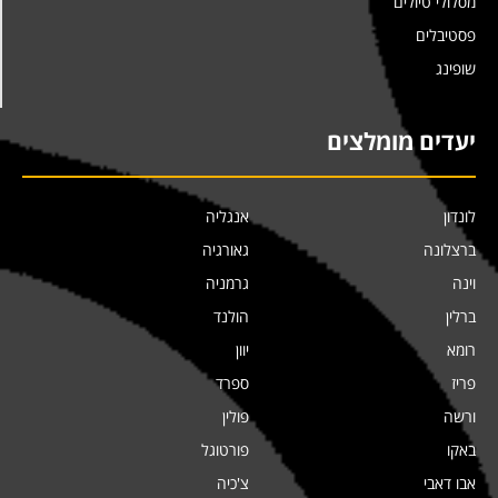
מסלולי טיולים
פסטיבלים
שופינג
יעדים מומלצים
לונדון
אנגליה
ברצלונה
גאורגיה
וינה
גרמניה
ברלין
הולנד
רומא
יוון
פריז
ספרד
ורשה
פולין
באקו
פורטוגל
אבו דאבי
צ'כיה