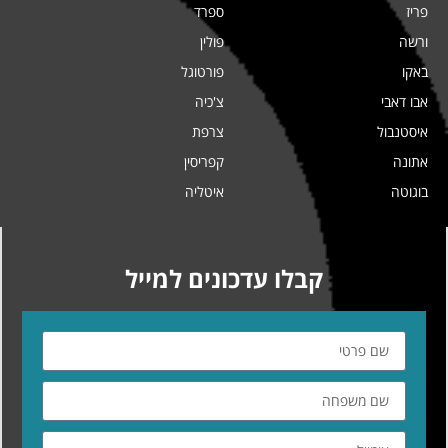
פריז
ספרד
ורשה
פולין
באקו
פורטוגל
אבו דאבי
צ'כיה
איסטנבול
צרפת
אתונה
קפריסין
בוגוטה
איטליה
קבלו עדכונים למייל