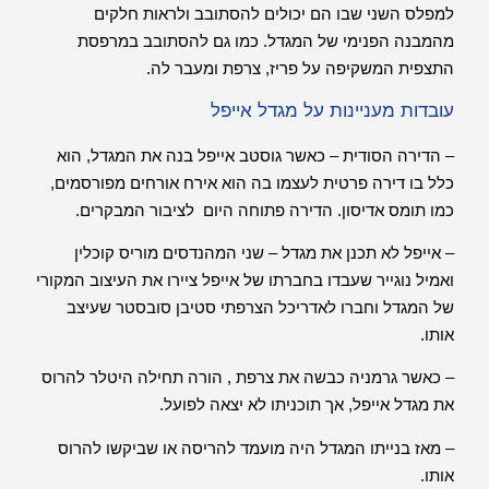
למפלס השני שבו הם יכולים להסתובב ולראות חלקים
מהמבנה הפנימי של המגדל. כמו גם להסתובב במרפסת
התצפית המשקיפה על פריז, צרפת ומעבר לה.
עובדות מעניינות על מגדל אייפל
– הדירה הסודית – כאשר גוסטב אייפל בנה את המגדל, הוא
כלל בו דירה פרטית לעצמו בה הוא אירח אורחים מפורסמים,
כמו תומס אדיסון. הדירה פתוחה היום לציבור המבקרים.
– אייפל לא תכנן את מגדל – שני המהנדסים מוריס קוכלין
ואמיל נוגייר שעבדו בחברתו של אייפל ציירו את העיצוב המקורי
של המגדל וחברו לאדריכל הצרפתי סטיבן סובסטר שעיצב
אותו.
– כאשר גרמניה כבשה את צרפת , הורה תחילה היטלר להרוס
את מגדל אייפל, אך תוכניתו לא יצאה לפועל.
– מאז בנייתו המגדל היה מועמד להריסה או שביקשו להרוס
אותו.