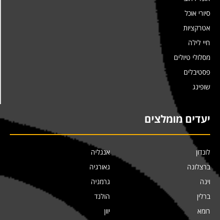
סיורי אוכל
אטרקציות
חיי לילה
מסלולי טיולים
פסטיבלים
שופינג
יעדים מומלצים
לונדון
אנגליה
ברצלונה
גאורגיה
וינה
גרמניה
ברלין
הולנד
רומא
יוון