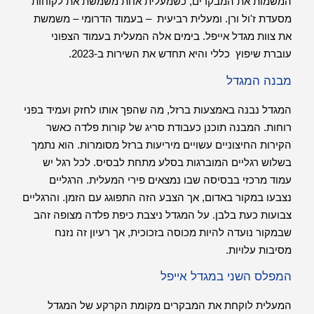
המשמות את המבקרים, כשמעלית אחת משמשת את לקוחות
מסעדת ז'ול ורן. ומעלית רביעית – בעמוד הדרומי – משמשת
את צוות מגדל אייפל. בימים אלה המעלית בעמוד הצפוני
עוברת שיפוץ כללי והיא תחדש את השירות ב-2023.
מבנה המגדל
המגדל נבנה באמצעות ברזל, מה שהפך אותו לחזק ועמיד בפני
רוחות. המבנה תוכנן כעבודת סריג של קורות פלדה כאשר
הקירות החיצוניים עשויים מיריעות ברזל מסומרות. הוא נתמך
בשלוש רגליים המוברגות בסלע מתחת לבסיס. לכל רגל יש
עמוד מרכזי בבסיסה שבו נמצאים פירי המעלית. הרגליים
נצבעו במקור באדום, אך הצבע הזה התפוגג עם הזמן. והרגליים
צבועות כעת בלבן. על המגדל ניצבת כיפת פלדה מצופה זהב
שבמקור נועדה להיות מכוסה בזכוכית, אך רעיון זה נזנח
מסיבות עלויות.
המפלס השני במגדל אייפל
המעלית לוקחת את המבקרים מקומת הקרקע של המגדל