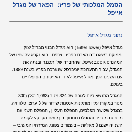
הסמל המלכותי של פריז: הפאר של מגדל
אייפל
נתוני מגדל אייפל
מגדל אייפל (Eiffel Tower ) הוא מגדל הבנוי מברזל יצוק
וממוקם בשאנז דה מארס בפריז , צרפת . הוא נקרא על שמו של
המהנדס גוסטב אייפל, שהחברה שלו תכננה ובנתה את
המגדל, עבור התערוכת יוניברסל שנערכה בפריז בשנת 1889.
עם השנים הפך מגדל אייפל לאחד האייקונים הפופלריים
בעולם.
המגדל מתנשא כיום לגובה של 324 מטר (1,063 רגל) (300
מטר במקור) עליו מותקנות אנטנות שידור של 3 ערוצי טלוויזיה.
במגדל שלושה מפלסים, המפלס העליון , המפלס השני עם
מרפסת מסביב והמפלס תחתון. בין קומת הקרקע לקומה
השנייה ישנם 3 מעליות – בעמודים צפוני, המזרחי והמערבי –