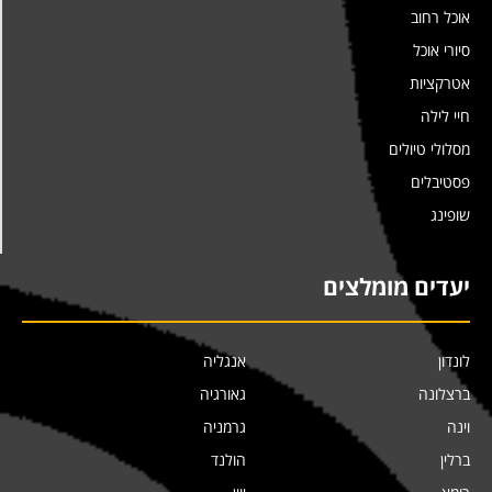
אוכל רחוב
סיורי אוכל
אטרקציות
חיי לילה
מסלולי טיולים
פסטיבלים
שופינג
יעדים מומלצים
לונדון
אנגליה
ברצלונה
גאורגיה
וינה
גרמניה
ברלין
הולנד