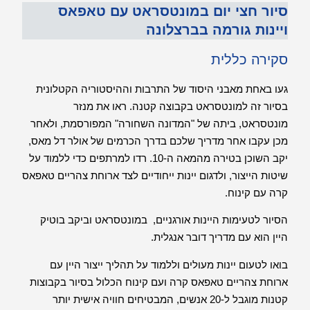
סיור חצי יום במונטסראט עם טאפאס
ויינות גורמה בברצלונה
סקירה כללית
געו באחת מאבני היסוד של התרבות וההיסטוריה הקטלונית
בסיור זה למונטסראט בקבוצה קטנה. ראו את מנזר
מונטסראט, ביתה של "המדונה השחורה" המפורסמת, ולאחר
מכן עקבו אחר מדריך שלכם בדרך הכרמים של אולר דל מאס,
יקב השוכן בטירה מהמאה ה-10. רדו למרתפים כדי ללמוד על
שיטות הייצור, ולדגום יינות ייחודיים לצד ארוחת צהריים טאפאס
קרה עם קינוח.
הסיור לטעימות היינות אורגניים, במונטסראט וביקב בוטיק
היין הוא עם מדריך דובר אנגלית.
בואו לטעום יינות מעולים וללמוד על תהליך ייצור היין עם
ארוחת צהריים טאפאס קרה ועם קינוח הכלול בסיור בקבוצות
קטנות מוגבל ל-20 אנשים, המבטיחים חוויה אישית יותר