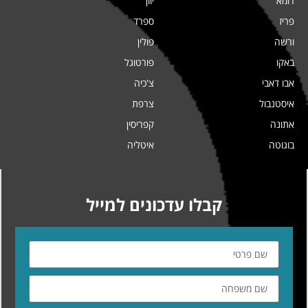
רומא
יוון
פריז
ספרד
ורשה
פולין
באקו
פורטוגל
אבו דאבי
צ'כיה
איסטנבול
צרפת
אתונה
קפריסין
בוגוטה
איטליה
קבלו עדכונים למייל