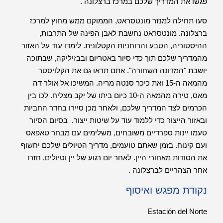
פגשו את המדריך שלכם במרכז ברצלונה .
סעו תחילה למנזר מונטסראט, הממוקם ממש מחוץ למרכז
ברצלונה. מונטסראט נחשבת לאבן הפינה של התרבות,
ההיסטוריה, הטבע והרוחניות הקטלונית. לימדו עוד על האזור
מהמדריך שלכם תוך כדי סיור באטריום ובבזיליקה, שבתוכה
יושבת "המדונה השחורה". אתם תראו גם את הקלויסטר
מהמאה ה-15 ואת כיכר סנטה מריה. המשיכו אל אולר דה
מאס, טירה מהמאה ה-10 כיום ביתו של יקב מצליח. לכו בין
הכרמים לצד המדריך שלכם, ולאחר מכן סיירו בחדר החביות
ובאזור הייצור כדי ללמוד עוד על שיטות ייצור. בסיום הסיור
טעמו יינות ספרדיים משובחים, משלימים עם מבחר טאפאס
ועם קינוח. בזמן שאתם טועמים, מדריך הטיולים שלכם יחשוף
את הסודות מאחורי היין. לאחר יום רגוע של יין וטיולים, חזרו
אחר הצהריים לברצלונה .
נקודת מפגש ואיסוף
Estación del Norte