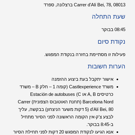
Carrer d'Alí Bei, 78, 08013 ברצלונה, ספרד
שעת התחלה
08:45 בבוקר
נקודת סיום
פעילות זו מסתיימת בחזרה בנקודת המפגש.
הערות חשובות
אישור יתקבל בעת ביצוע ההזמנה
משרד Castlexperience (קומה 1 – חלק B – משרד
כרטיסים A, B או C) Estación de autobuses
Barcelona Nord (תחנת האוטובוס הצפונית) Carrer
d'Alí Bei, 80 (5 דקות משער הניצחון) בבקשה, עליך
לבצע צ'ק-אין הקומה הראשונה לפני הסיור מתחיל
ב-8:45 בבוקר.
אנא הגיעו לנקודת המפגש 20 דקות לפני תחילת הסיור