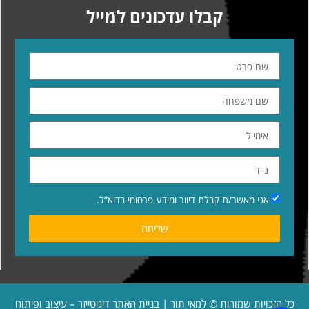
קבלו עדכונים למייל
אני מאשר/ת קבלת דיוור ומידע פרסומי בדוא”ל.
שליחה
כל הזכויות שמורות © למאי תור | בניית האתר
דיגיטייזר – עיצוב ופיתוח