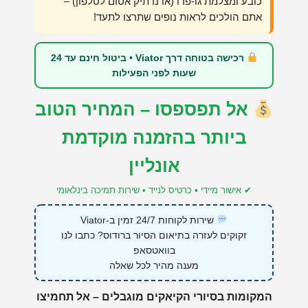
כובע ומצלמת גו-פרו (או נרתיק אטום לטלפון) –
אתם הולכים לראות נופים שתרצו לתעד!
רכישה בטוחה דרך Viator • ביטול חינם עד 24
שעות לפני הפעילות
אל תפספסו – המחיר הטוב
ביותר בהזמנה מוקדמת
אונליין
✔ אישור מיידי • כרטיס לנייד • שירות תמיכה בינלאומי
שירות לקוחות 24/7 זמין ב-Viator
זקוקים לעזרה בתיאום הסיור ברודוס? כתבו לנו
בוואטסאפ
מענה מהיר לכל שאלה
המקומות בסיורי הקיאקים מוגבלים – אל תחמיצו