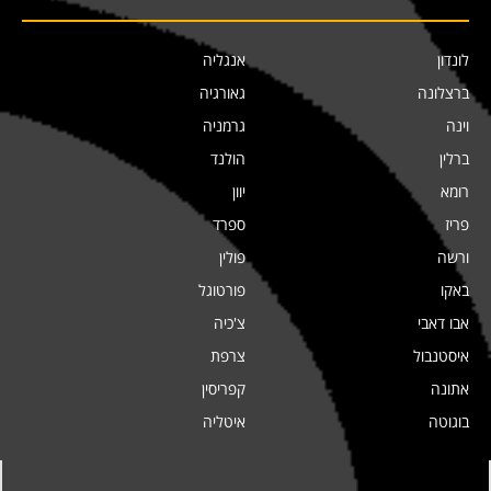
לונדון
אנגליה
ברצלונה
גאורגיה
וינה
גרמניה
ברלין
הולנד
רומא
יוון
פריז
ספרד
ורשה
פולין
באקו
פורטוגל
אבו דאבי
צ'כיה
איסטנבול
צרפת
אתונה
קפריסין
בוגוטה
איטליה