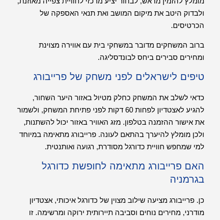
מומלץ להזמין מראש, לבחור יציע מרכזי לחוויית צפייה מאוזנת,
ולבדוק היטב את מיקום המושב ואת תנאי האספקה של
הכרטיסים.
ברוב המשחקים מדובר במשחקי בית עם אווירה מצוינת
ומחירים סבירים ביחס לבונדסליגה.
טיפים לישראלים לפני משחק של פרייבורג
כדאי לשלב את המשחק כחלק מטיול באזור היער השחור,
להגיע לאצטדיון לפחות 60 דקות לפני פתיחת המשחק, ולשמור
את אישור ההזמנה בטלפון. מזג האוויר באזור יכול להשתנות,
ולכן מומלץ להיערך בהתאם לעונה. פרייבורג מתאימה במיוחד
למי שמחפש חוויית כדורגל מסודרת, רגועה ואותנטית.
האם פרייבורג מתאימה לחופשת כדורגל
בגרמניה
כן. פרייבורג מציעה שילוב מצוין של כדורגל איכותי, אצטדיון
מודרני, מחירים נוחים וסביבה תיירותית ירוקה ומרשימה. זו