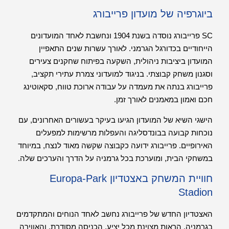
ביוגרפיה של מועדון פרייבורג
SC פרייבורג נוסדה בשנת 1904 ונחשבת לאחד המועדונים
הייחודיים בכדורגל הגרמני. לאורך עשרות שנים התאפיין
המועדון ביציבות ניהולית, השקעה בפיתוח שחקנים צעירים
וסגנון משחק קבוצתי. בניגוד למועדוני צמרת עתירי תקציב,
פרייבורג בנתה את מעמדה על עבודה ארוכת טווח, סקאוטינג
חכם ואמון במאמנים לאורך זמן.
הישגי השיא של המועדון הגיעו בעיקר בעשורים האחרונים, עם
נוכחות קבועה בבונדסליגה והעפלות מרשימות למפעלים
האירופיים. פרייבורג ידועה כקבוצה שקשה מאוד לנצח, במיוחד
במשחקי הבית, ומוערכת בכל גרמניה על הדרך והערכים שלה.
חוויית המשחק באצטדיון Europa-Park
Stadion
האצטדיון החדש של פרייבורג נחשב לאחד הנוחים והמתקדמים
בגרמניה. הראות מצוינת מכל יציע, הכניסה מסודרת, והאווירה