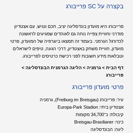
בקצרה על SC פרייבורג
פרייבורג היא מועדון בונדסליגה יציב, חכם ונגיש, עם אצטדיון
מודרני וחוויית צפייה נוחה גם לאוהדים שמגיעים לראשונה
לכדורגל הגרמני. בעמוד זה תמצאו ביוגרפיה של המועדון, פרטי
מועדון, חוויית משחק באצטדיון, דרכי הגעה, טיפים לישראלים
וטבלאות מידע חשובות לפני רכישת כרטיסים לפרייבורג.
דף הבית
>
גרמניה
>
הליגה הגרמנית הבונדסליגה
>
פרייבורג
פרטי מועדון פרייבורג
עיר: פרייבורג (Freiburg im Breisgau), גרמניה
אצטדיון ביתי: Europa-Park Stadion
קיבולת: כ־34,700 מקומות
כינוי: Breisgau-Brasilianer
ליגה: הבונדסליגה