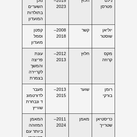
נילס
חלוץ
2015–
מלך
פטרסן
2023
השערים
בתולדות
המועדון
יוליאן
קשר
2008–
קפטן
שוסטר
2018
וסמל
מועדון
מקס
חלוץ
2012–
עונת
קרוזה
2013
פריצה
והמשך
לקריירה
בצמרת
רומן
שוער
2013–
מעבר
בורקי
2015
לדורטמונ
ד ונבחרת
שווייץ
כריסטיאן
מאמן
2011–
המאמן
שטרייך
2024
המזוהה
ביותר עם