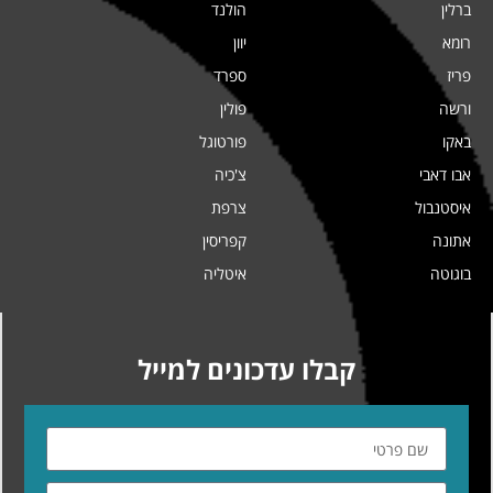
ברלין
הולנד
רומא
יוון
פריז
ספרד
ורשה
פולין
באקו
פורטוגל
אבו דאבי
צ'כיה
איסטנבול
צרפת
אתונה
קפריסין
בוגוטה
איטליה
קבלו עדכונים למייל