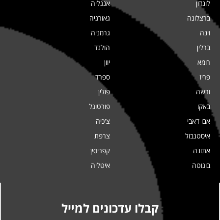
לונדון
אנגליה
ברצלונה
גאורגיה
וינה
גרמניה
ברלין
הולנד
רומא
יוון
פריז
ספרד
ורשה
פולין
באקו
פורטוגל
אבו דאבי
צ'כיה
איסטנבול
צרפת
אתונה
קפריסין
בוגוטה
איטליה
קבלו עדכונים למייל