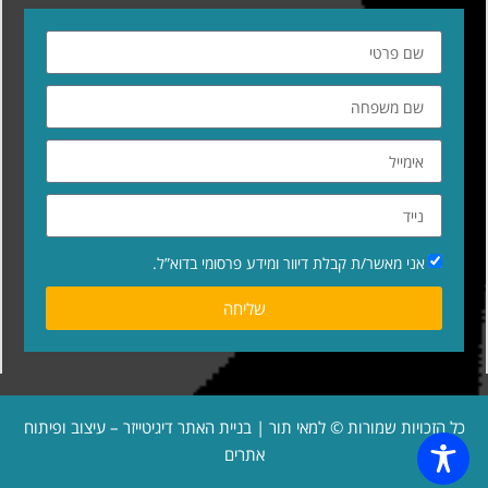
אני מאשר/ת קבלת דיוור ומידע פרסומי בדוא”ל.
שליחה
כל הזכויות שמורות © למאי תור | בניית האתר
דיגיטייזר – עיצוב ופיתוח
אתרים