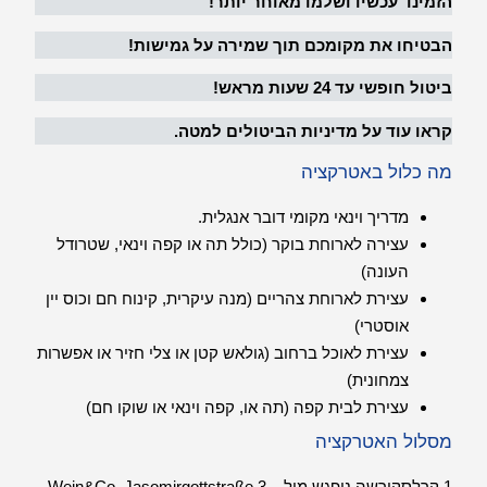
הזמינו עכשיו ושלמו מאוחר יותר!
הבטיחו את מקומכם תוך שמירה על גמישות!
ביטול חופשי עד 24 שעות מראש!
קראו עוד על מדיניות הביטולים למטה.
מה כלול באטרקציה
מדריך וינאי מקומי דובר אנגלית.
עצירה לארוחת בוקר (כולל תה או קפה וינאי, שטרודל
העונה)
עצירת לארוחת צהריים (מנה עיקרית, קינוח חם וכוס יין
אוסטרי)
עצירת לאוכל ברחוב (גולאש קטן או צלי חזיר או אפשרות
צמחונית)
עצירת לבית קפה (תה או, קפה וינאי או שוקו חם)
מסלול האטרקציה
1 קרלסקירשה ניפגש מול Wein&Co, Jasomirgottstraße 3 –