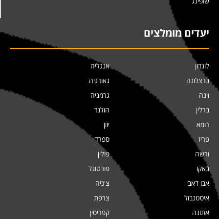
שופינג
יעדים מומלצים
לונדון
אנגליה
ברצלונה
גאורגיה
וינה
גרמניה
ברלין
הולנד
רומא
יוון
פריז
ספרד
ורשה
פולין
באקו
פורטוגל
אבו דאבי
צ'כיה
איסטנבול
צרפת
אתונה
קפריסין