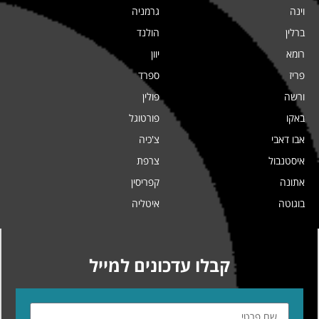
וינה
גרמניה
ברלין
הולנד
רומא
יוון
פריז
ספרד
ורשה
פולין
באקו
פורטוגל
אבו דאבי
צ'כיה
איסטנבול
צרפת
אתונה
קפריסין
בוגוטה
איטליה
קבלו עדכונים למייל