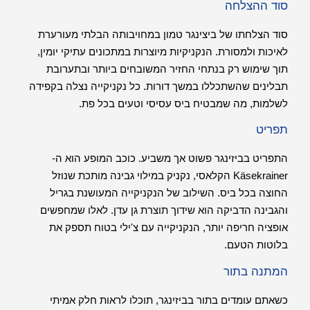
סוד ההצלחה
סוד הצלחתו של ביצינגר טמון במחויבותה הבלתי מעורערת
לאיכות ולמסורת. הנקניקיות מיוצרות במתכונים עתיקי יומין,
תוך שימוש רק בנתחי החזיר המשובחים ביותר ובתערובת
תבלינים שהשתכללו במשך דורות. כל נקניקייה נצלה בקפידה
לשלמות, מה שמבטיח ביס עסיסי וטעים בכל פת.
תפריט
התפריט בביזינגר פשוט אך משביע. כוכב המופע הוא ה-
Käsekrainer הקלאסי, נקניק במילוי גבינה מותכת שנוזל
החוצה בכל ביס. השילוב של הנקניקייה המעושנת בגריל
והגבינה הדביקה הוא שידוך תוצרת גן עדן. לאלו שמחפשים
אופציה חריפה יותר, הנקניקייה עם צ'ילי בטוח תספק את
בלוטות הטעם.
המתנה בתור
כשאתם עומדים בתור בביזינגר, תוכלו לראות חלק אמיתי