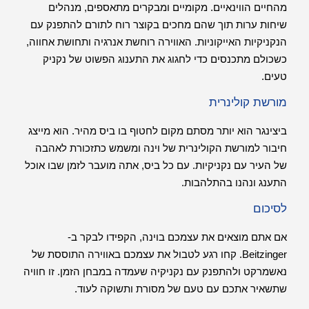
מהחיים הווינאיים. מקומיים ומבקרים מתאספים, מנהלים
שיחות ערות תוך שהם מחכים בקוצר רוח לתורם להתפנק עם
הנקניקיות האייקוניות. האווירה רוחשת אנרגיה ותחושת אחווה,
כשכולם מתכנסים כדי לחגוג את התענוג הפשוט של נקניק
טעים.
מורשת קולינרית
ביצינגר הוא יותר מסתם מקום לחטוף בו ביס מהיר. הוא מייצג
חיבור למורשת הקולינרית של וינה ומשמש כתזכורת לאהבה
של העיר עם נקניקיות. עם כל ביס, אתה מועבר לזמן שבו אוכל
התענג ונהנו בהתלהבות.
לסיכום
אם אתם מוצאים את עצמכם בוינה, הקפידו לבקר ב-
Beitzinger. קחו רגע לטבול את עצמכם באווירה התוססת של
נאשמרקט ולהתפנק עם נקניקיה שעמדה במבחן הזמן. זו חוויה
שתשאיר אתכם עם טעם של מסורת ותשוקה לעוד.