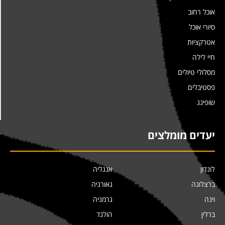
אוכל רחוב
סיורי אוכל
אטרקציות
חיי לילה
מסלולי טיולים
פסטיבלים
שופינג
יעדים מומלצים
לונדון
אנגליה
ברצלונה
גאורגיה
וינה
גרמניה
ברלין
הולנד