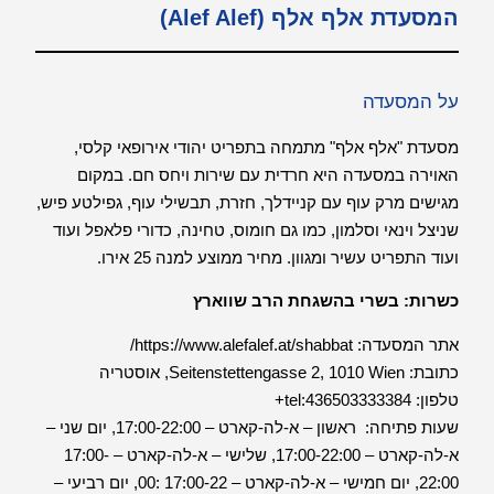
המסעדת אלף אלף (Alef Alef)
על המסעדה
מסעדת "אלף אלף" מתמחה בתפריט יהודי אירופאי קלסי,
האוירה במסעדה היא חרדית עם שירות ויחס חם. במקום
מגישים מרק עוף עם קניידלך, חזרת, תבשילי עוף, גפילטע פיש,
שניצל וינאי וסלמון, כמו גם חומוס, טחינה, כדורי פלאפל ועוד
ועוד התפריט עשיר ומגוון. מחיר ממוצע למנה 25 אירו.
כשרות: בשרי בהשגחת הרב שווארץ
אתר המסעדה:
https://www.alefalef.at/shabbat/
כתובת:
Seitenstettengasse 2, 1010 Wien, אוסטריה
טלפון:
tel:436503333384+
שעות פתיחה: ראשון – א-לה-קארט – 17:00-22:00, יום שני –
א-לה-קארט – 17:00-22:00, שלישי – א-לה-קארט – 17:00-
22:00, יום חמישי – א-לה-קארט – 17:00-22 :00, יום רביעי –