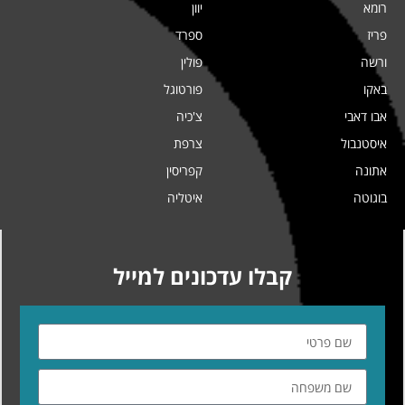
רומא
יוון
פריז
ספרד
ורשה
פולין
באקו
פורטוגל
אבו דאבי
צ'כיה
איסטנבול
צרפת
אתונה
קפריסין
בוגוטה
איטליה
קבלו עדכונים למייל