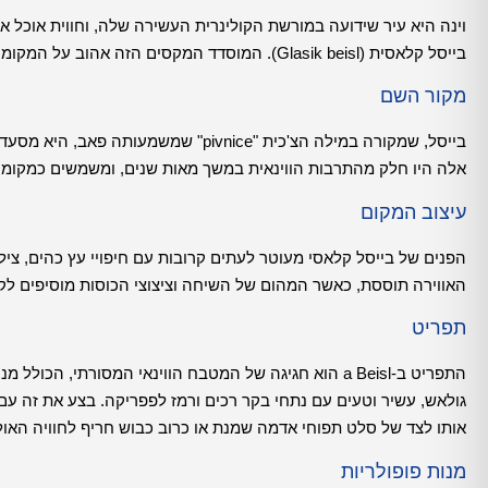
וינה היא עיר שידועה במורשת הקולינרית העשירה שלה, וחווית אוכל
בייסל קלאסית (Glasik beisl). המוסדד המקסים הזה אהוב על המקומיים והמבקרים כאחד, ומציע הצצה נוסטלגית לעבר הגסטרונומי של העיר.
מקור השם
בייסל, שמקורה במילה הצ'כית "pivnice"
אלה היו חלק מהתרבות הווינאית במשך מאות שנים, ומשמשים כמקומו
עיצוב המקום
הפנים של בייסל קלאסי מעוטר לעתים קרובות עם חיפויי עץ כהים, צילומ
האווירה תוססת, כאשר המהום של השיחה וציצוצי הכוסות מוסיפים לק
תפריט
התפריט ב-a Beisl הוא חגיגה של המטבח הווינאי המסורתי
גולאש, עשיר וטעים עם נתחי בקר רכים ורמז לפפריקה. בצע את זה עם 
אותו לצד של סלט תפוחי אדמה שמנת או כרוב כבוש חריף לחוויה האול
מנות פופולריות