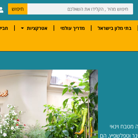
חיפוש
בתי מלון בישראל
מדריך עולמי
אטרקציות
חביל
 מטבח וינאי
נר וטפלשפיץ, הם