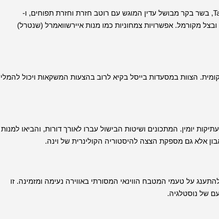
מנות פופולריות נוספות שנמצאות במסעדות בייסל כוללות את Tafelspitz, בשר בקר מבושל עדין המוגש עם רוטב חזרת וחזרת תפוחים, ו-
בינה ובצל מקורמל. אפשרויות צמחוניות כמו מנות איירשוואמרל (שנטרל)
ומית. הצוות במסעדות בייסל בקיא לרוב בהצעות המשקאות ויכול להמליץ ​
קות יומין. המתכונים ושיטות הבישול עברו לאורך דורות, והביאו למנות
ון אלא גם מספקת הצצה להיסטוריה הקולינרית של וינה.
, בו תוכלו להתענג על טעמי המטבח הווינאי המסורתי באווירה נעימה ומזמינה. זו
ם של נוסטלגיה.