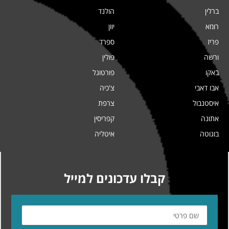
ברלין
הולנד
רומא
יוון
פריז
ספרד
ורשה
פולין
באקו
פורטוגל
אבו דאבי
צ'כיה
איסטנבול
צרפת
אתונה
קפריסין
בוגוטה
איטליה
קבלו עדכונים למייל