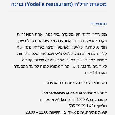
מסעדת יודל'ה (Yodel'a restaurant) בוינה
המסעדה
מסעדת "יודל'ה" היא מסעדה ובית קפה, ואחת הפופלריות
בקרב ישראלים בוינה.
המסעדה מגישה
מנות גריל בשר,
חומוס, טחינה, פלאפל, לאהמקון (פיצה בשרית) נתחי עוף
קלויים עם אורז, בצל, פלפלי צ'ילי ועגבניות, סלטים פיתות
אפויות במקום ועוד, כמו כן המסעדה יש שירותי קטרינג
לאירועים עד 700 איש. מחיר ממוצע למנה לסועד במסעדה
הוא כ 14 אירו.
כשרות: בשרי בהשגחת הרב אמינוב.
אתר המסעדה:
https://www.yudale.at/
כתובת: Volkertpl. 5, 1020 Wien, אוסטריה
טלפון:
+43 1 39 99 595
שעות פתיחה: ימים א'-ה' בין השעות 11:00 – 23:00