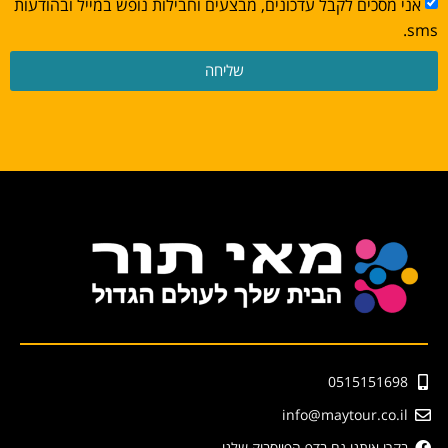
אני מסכים לקבל עדכונים, מבצעים וחבילות נופש במייל ובהודעות
sms.
שליחה
0515151698
info@maytour.co.il
בקרו אותנו גם בדף הפייסבוק שלנו