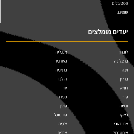
פסטיבלים
שופינג
יעדים מומלצים
לונדון
אנגליה
ברצלונה
גאורגיה
וינה
גרמניה
ברלין
הולנד
רומא
יוון
פריז
ספרד
ורשה
פולין
באקו
פורטוגל
אבו דאבי
צ'כיה
איסטנבול
צרפת