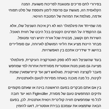
בפירורי לחם פריכים ומטוגנת לפריכות משגעת. המנה
הקלאסית הזו, מוגשת עם פרוסת לימון ותוספת של סלט תפוחי
אדמה, מגלמת את המהות של המטבח הווינאי.
מה שמייחד את פיגלמולר הוא לא רק איכות השניצל שלו, אלא
גם ההקפדה על הפרטים הקטנים בכל היבט של חווית האוכל.
השירות חם וקשוב, מבטיח שכל אורח ירגיש רצוי ומטופל.
מבחר היינות מציע את הליווי המושלם לארוחה, עם סומליירים
בהישג יד שידריכו אתכם בין האפשרויות.
בעוד שהשניצל הוא ללא ספק האטרקציה העיקרית, פיגלמולר
מציעה גם מגוון מנות אוסטריות מסורתיות אחרות למי שמחפש
מעבר לקציצה האייקונית. מגולאש דשן ועד קייזרשמארן שמנת
לקינוח, כל מנה מוכנה באותה מסירות לטעם ולאותנטיות.
בין אם אתם מבקרים בפעם הראשונה בוינה או שאתם מקומיים
ותיקים המחפשים טעם של מסורת, Figlmüller הוא יעד חובה
לכל מי שמחפשים חוויה קולינרית וינאית אותנטית. לכן, בפעם
הבאה שתמצאו את עצמכם בבירת אוסטריה, דאגו להזמין