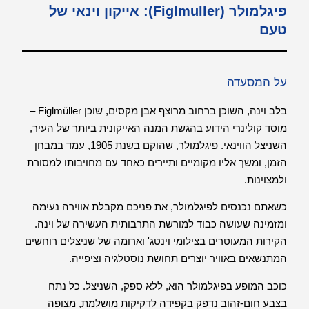
פיגלמולר
(Figlmuller)
: אייקון וינאי של
טעם
על המסעדה
בלב וינה, השוכן ברחוב מרוצף אבן מקסים, שוכן Figlmüller –
מוסד קולינרי הידוע בהגשת המנה האייקונית ביותר של העיר,
השניצל הווינאי. פיגלמולר, שהוקם בשנת 1905, עמד במבחן
הזמן, ומשך אליו מקומיים ותיירים כאחד עם מחויבותו למסורת
ולמצוינות.
כשאתם נכנסים לפיגלמולר, את פניכם מקבלת אווירה נעימה
ומזמינה שעושה כבוד למורשת התרבותית העשירה של וינה.
הקירות המעוטרים בצילומי וינטג' וארומה של שניצלים רוחשים
המתנשאים באוויר יוצרים תחושת נוסטלגיה וציפייה.
כוכב המופע בפיגלמולר הוא, ללא ספק, השניצל. כל נתח
בצבע חום-זהוב נדפק בקפידה לדקיקות מושלמת, מצופה