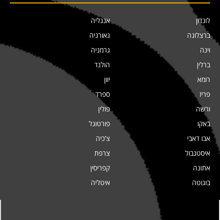
לונדון
אנגליה
ברצלונה
גאורגיה
וינה
גרמניה
ברלין
הולנד
רומא
יוון
פריז
ספרד
ורשה
פולין
באקו
פורטוגל
אבו דאבי
צ'כיה
איסטנבול
צרפת
אתונה
קפריסין
בוגוטה
איטליה