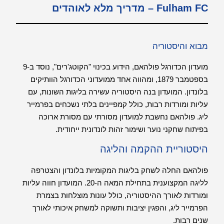
Fulham FC – מדריך מלא לאוהדים
מבוא והיסטוריה
מועדון הכדורגל פולהאם, הידוע בכינוי "הקוטג'רים", נוסד ב-9
בספטמבר 1879, ומהווה אחד ממועדוני הכדורגל הוותיקים
בלונדון. המועדון בנה היסטוריה עשירה בליגות השונות, עם
עליות ומורדות רבות, כולל קמפיינים בלתי נשכחים בפרמייר
ליג. פולהאם נחשבת למועדון מסורתי עם מסורת ארוכה
בפיתוח שחקני נוער ושימור זהות לונדונית ייחודית.
היסטוריית ההקמה והליגה
פולהאם החלה לשחק בליגות המקומיות בלונדון והצטרפה
לליגה המקצוענית בתחילת המאה ה-20. המועדון חווה עליות
ומורדות לאורך ההיסטוריה, כולל עונות מוצלחות בצמרת
הפרמייר ליג, והפגין יציבות ותשוקה למשחק איכותי לאורך
שנים רבות.