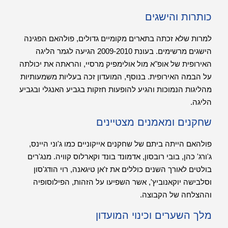
כותרות והישגים
למרות שלא זכתה בתארים מקומיים גדולים, פולהאם הפגינה
הישגים מרשימים. בעונת 2009-2010 הגיעה לגמר הליגה
האירופית של אופ"א מול אולימפיק מרסיי, והראתה את יכולתה
על הבמה האירופית. בנוסף, המועדון זכה בעליות משמעותיות
מהליגות הנמוכות והגיע להופעות חזקות בגביע האנגלי ובגביע
הליגה.
שחקנים ומאמנים מצטיינים
פולהאם הייתה ביתם של שחקנים אייקוניים כמו ג'וני היינס,
ג'ורג' כהן, בובי רובסון, אדמונד בונד וקארלוס קוויה. מנג'רים
בולטים לאורך השנים כוללים את ז'אן טיגאנה, רוי הודג'סון
וסלבישה יוקאנוביץ', אשר השפיעו על הזהות, הפילוסופיה
וההצלחה של הקבוצה.
מלך השערים וכינוי המועדון