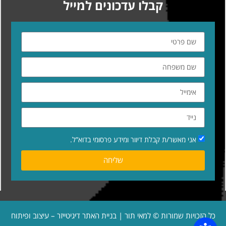
קבלו עדכונים למייל
אני מאשר/ת קבלת דיוור ומידע פרסומי בדוא”ל.
שליחה
כל הזכויות שמורות © למאי תור | בניית האתר
דיגיטייזר – עיצוב ופיתוח