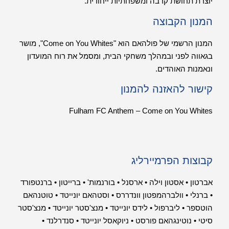
יוצרת תחושת קרבה ומשפחתיות ייחודית.
המנון הקבוצה
המנון הרשמי של פולהאם הוא "Come on You Whites", מושר
בגאווה לפני ובמהלך משחקי הבית, ומסמל את רוח המועדון
ונאמנות האוהדים.
קישור להאזנה להמנון
Fulham FC Anthem – Come on You Whites
קבוצות הפרמיירליג
אברטון
•
אסטון וילה
•
ארסנל
•
בורנמות'
•
ברייטון
•
ברנטפורד
•
ברנלי
•
וולברהמפטון וונדררס
•
וסטהאם יונייטד
•
טוטנהאם
הוטספר
•
ליברפול
•
לידס יונייטד
•
מנצ'סטר יונייטד
•
מנצ'סטר
סיטי
•
נוטינגהאם פורסט
•
ניוקאסל יונייטד
•
סנדרלנד
•