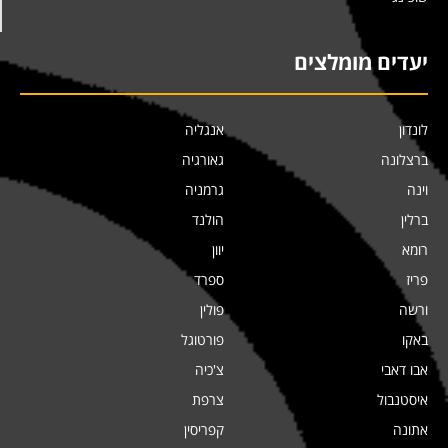
יעדים מומלצים
לונדון
אנגליה
ברצלונה
גאורגיה
וינה
גרמניה
ברלין
הולנד
רומא
יוון
פריז
ספרד
ורשה
פולין
באקו
פורטוגל
אבו דאבי
צ'כיה
איסטנבול
צרפת
אתונה
קפריסין