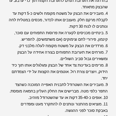
בהדרגה את תערובת המים לתערובת הקמח תוך כדי ערבוב עד
שהבצק מתאחד.
4. מעבירים את הבצק על משטח מקומח ולשים כ-5 דקות עד
לקבלת מרקם חלק. מעצבים אותו לכדור, מכסים במטלית לחה
ונותנים לו לנוח 30 דקות.
5. בינתיים מכניסים לקערה את פרוסות התפוחים עם סוכר,
קינמון, פירורי לחם וצימוקים (אם משתמשים). להפריש.
6. מרדדים את הבצק על משטח מקומח לעלה מלבני דק.
7. מורחים את תערובת התפוחים בצורה אחידה על הבצק
ומשאירים גבול סביב השוליים.
8. מרימים בעדינות צד אחד של הבצק ומגלגלים אותו תוך כיד
הידוק, ויוצרים צורת רול. אוטמים את הקצוות על ידי הצמדתם
יחד.
9. מעבירים את השטרודל לתבנית האפייה המוכנה כשהצד
התפר כלפי מטה. מברישים את החלק העליון בחמאה מומסת.
10. אופים כ-35-40 דקות או עד שהשטרודל מזהיב.
11. מוציאים מהתנור ונותנים לו להתקרר מעט ומפדרים
באבקת סוכר לפני ההגשה.