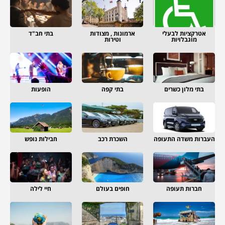
אטרקציות לבעלי
ארמונות , מצודות
בתי חב"ד
מוגבלויות
וטירות
בתי מלון כשרים
בתי קפה
הופעות
העברות משדה התעופה
השכרת רכב
חבילות נופש
חברות תעופה
חופים בעולם
חיי לילה