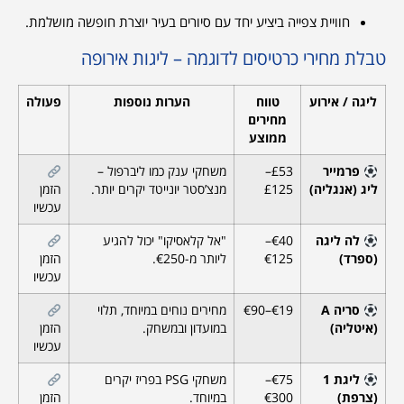
חוויית צפייה ביציע יחד עם סיורים בעיר יוצרת חופשה מושלמת.
טבלת מחירי כרטיסים לדוגמה – ליגות אירופה
ליגה / אירוע
טווח
הערות נוספות
פעולה
מחירים
ממוצע
פרמייר
£53–
משחקי ענק כמו ליברפול –
ליג (אנגליה)
£125
מנצ’סטר יונייטד יקרים יותר.
הזמן
עכשיו
לה ליגה
€40–
"אל קלאסיקו" יכול להגיע
(ספרד)
€125
ליותר מ-€250.
הזמן
עכשיו
סריה A
€19–€90
מחירים נוחים במיוחד, תלוי
(איטליה)
במועדון ובמשחק.
הזמן
עכשיו
ליגת 1
€75–
משחקי PSG בפריז יקרים
(צרפת)
€300
במיוחד.
הזמן