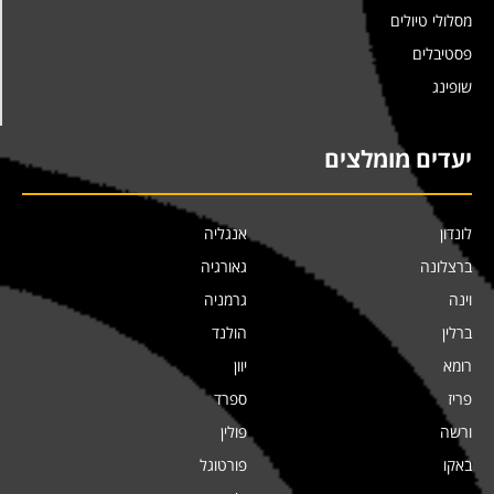
מסלולי טיולים
פסטיבלים
שופינג
יעדים מומלצים
לונדון
אנגליה
ברצלונה
גאורגיה
וינה
גרמניה
ברלין
הולנד
רומא
יוון
פריז
ספרד
ורשה
פולין
באקו
פורטוגל