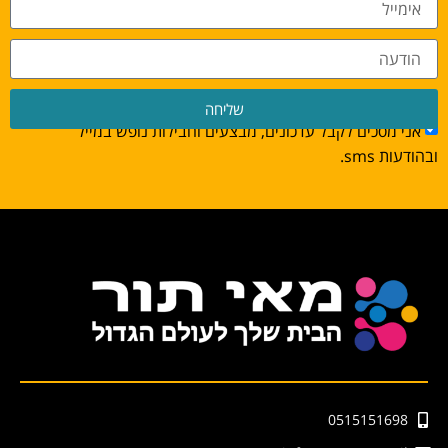
שליחה
אני מסכים לקבל עדכונים, מבצעים וחבילות נופש במייל
ובהודעות sms.
0515151698