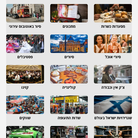
מסעדות כשרות
מתכונים
סיור באוטובוס עירוני
סיורי אוכל
סיורים
פסטיבלים
צ'ק אין וכבודה
קולינריה
קזינו
שגרירויות ישראל בעולם
שדות התעופה
שווקים