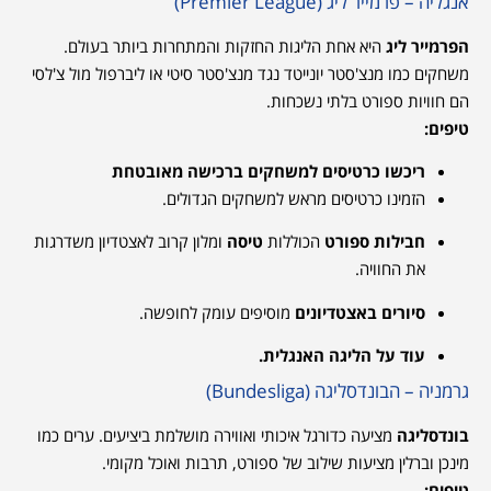
אנגליה – פרמייר ליג (Premier League)
הפרמייר ליג
היא אחת הליגות החזקות והמתחרות ביותר בעולם.
משחקים כמו מנצ'סטר יונייטד נגד מנצ'סטר סיטי או ליברפול מול צ'לסי
הם חוויות ספורט בלתי נשכחות.
טיפים:
ריכשו כרטיסים למשחקים ברכישה מאובטחת
הזמינו כרטיסים מראש למשחקים הגדולים.
חבילות ספורט
הכוללות
טיסה
ומלון קרוב לאצטדיון משדרגות
את החוויה.
סיורים באצטדיונים
מוסיפים עומק לחופשה.
עוד על הליגה האנגלית.
גרמניה – הבונדסליגה (Bundesliga)
בונדסליגה
מציעה כדורגל איכותי ואווירה מושלמת ביציעים. ערים כמו
מינכן וברלין מציעות שילוב של ספורט, תרבות ואוכל מקומי.
טיפים: