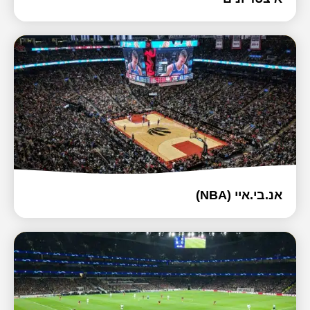
אנ.בי.איי (NBA)