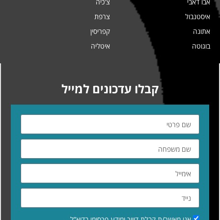
אבו דאבי
צ'כיה
איסטנבול
צרפת
אתונה
קפריסין
בוגוטה
איטליה
קבלו עדכונים למייל
אני מאשר/ת קבלת דיוור ומידע פרסומי בדוא”ל.