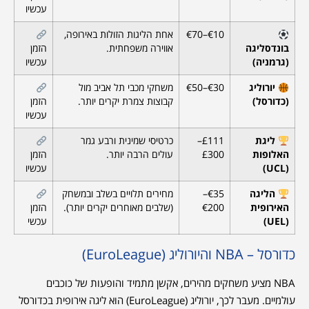
עכשיו
€10–€70
אחת הליגות הזולות באירופה,
בונדסליגה
אווירה משפחתית.
הזמן
(גרמניה)
עכשיו
יורוליג
€30–€50
משחקי מכבי תל אביב מול
(כדורסל)
קבוצות צמרת יקרים יותר.
הזמן
עכשיו
ליגת
£111–
כרטיסי שמינית ורבע גמר
האלופות
£300
עולים הרבה יותר.
הזמן
(UCL)
עכשיו
הליגה
€35–
מחירים תלויים בשלב ובמשחק
האירופית
€200
(שלבים מאוחרים יקרים יותר).
הזמן
(UEL)
עכשי
כדורסל – NBA והיורוליג (EuroLeague)
NBA מציע משחקים מהירים, אקשן מתמיד והופעות של כוכבים
עולמיים. מעבר לכך, יורוליג (EuroLeague) הוא ליגה אירופית בכדורסל