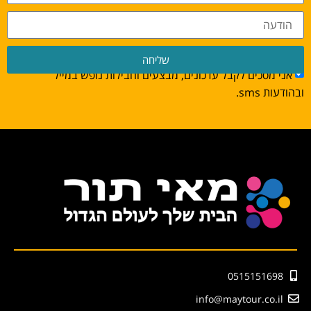
שליחה
אני מסכים לקבל עדכונים, מבצעים וחבילות נופש במייל
ובהודעות sms.
0515151698
info@maytour.co.il