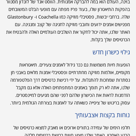
בוינה, העולם הוא במה להברקה אמנותית. הווסט אנד של לונדון מסנוור
בהפקות התיאטרון שלו, בעוד פריז מפתה עם מופעי הבלט המשובחים
שלה. ברחבי יבשות, פסטיבלי מוזיקה כמו Coachella ו- Glastonbury
מפגישים אמנים ידועים וחובבי מוזיקה לחגיגה של קצב ומנגינה. עם
האתר שלנו, אתה יכול לחקור את השלבים העולמיים האלה ולהבטיח את
הכרטיסים שלך בקלות.
גילוי כישרון חדש
הופעות חיות משמשות גם ככר גידול לאמנים צעירים. תיאטראות
מקומיים, אולמות מוזיקה מחתרתיים ופסטיבלי אמנות מלאים באבני חן
נסתרות שמחכות להתגלות. על ידי רכישת כרטיסים דרך הפלטפורמה
שלנו, אתה לא רק תומך באמנים המתפתחים האלה אלא גם מקבל
הזדמנות לראות את הכישרון שלהם לפני שהם מגיעים למיינסטרים.
עסוק בריגוש של ציפייה כשאתה עד לאמנות בצורתה הגולמית ביותר.
נוחות בקצות אצבעותיך
חלפו הימים של עמידה בתורים ארוכים או מאבק למצוא כרטיסים של
הרגע האחרון. האתר שלנו מציע חווית רכישת כרטיסים חלקה,