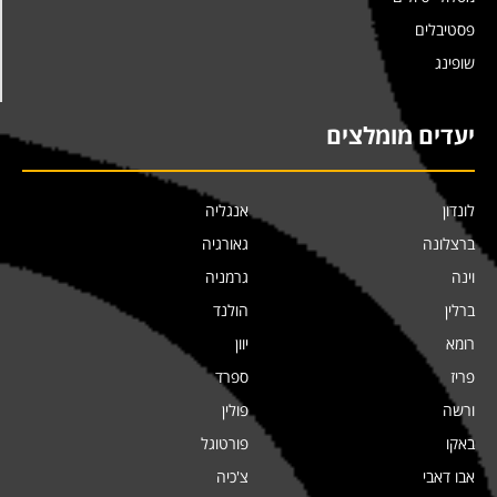
פסטיבלים
שופינג
יעדים מומלצים
לונדון
אנגליה
ברצלונה
גאורגיה
וינה
גרמניה
ברלין
הולנד
רומא
יוון
פריז
ספרד
ורשה
פולין
באקו
פורטוגל
אבו דאבי
צ'כיה