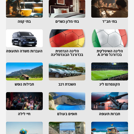
בתי חב"ד
בתי מלון כשרים
בתי קפה
הליגה האיטלקית
הליגה הגרמנית
העברות משדה התעופה
בכדורגל סריה A
בכדורגל הבונדסליגה
הקונפרנס ליג
השכרת רכב
חבילות נופש
חברות תעופה
חופים בעולם
חיי לילה