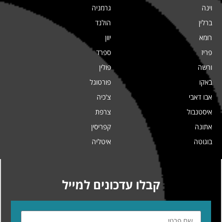
וינה
גרמניה
ברלין
הולנד
רומא
יוון
פריז
ספרד
ורשה
פולין
באקו
פורטוגל
אבו דאבי
צ'כיה
איסטנבול
צרפת
אתונה
קפריסין
בוגוטה
איטליה
קבלו עדכונים למייל