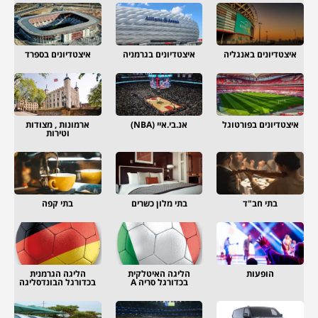
איצטדיונים באנגליה
איצטדיונים בגרמניה
איצטדיונים בספרד
איצטדיונים בפורטוגל
אנ.בי.איי (NBA)
ארמונות , מצודות
וטירות
בתי חב"ד
בתי מלון כשרים
בתי קפה
הופעות
הליגה האיטלקית
הליגה הגרמנית
בכדורגל סריה A
בכדורגל הבונדסליגה