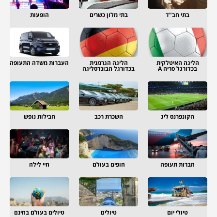
בתי חב"ד
בתי מלון כשרים
הופעות
הליגה האיטלקית
הליגה הגרמנית
העברות משדה התעופה
בכדורגל סריה A
בכדורגל הבונדסליגה
הקונפרנס ליג
השכרת רכב
חבילות נופש
חברות תעופה
חופים בעולם
חיי לילה
טיולי יום
טיולים
טיולים בעולם בחינם