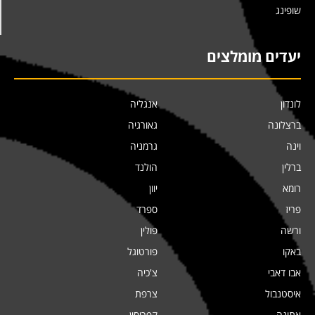
שופינג
יעדים מומלצים
לונדון
אנגליה
ברצלונה
גאורגיה
וינה
גרמניה
ברלין
הולנד
רומא
יוון
פריז
ספרד
ורשה
פולין
באקו
פורטוגל
אבו דאבי
צ'כיה
איסטנבול
צרפת
אתונה
קפריסין