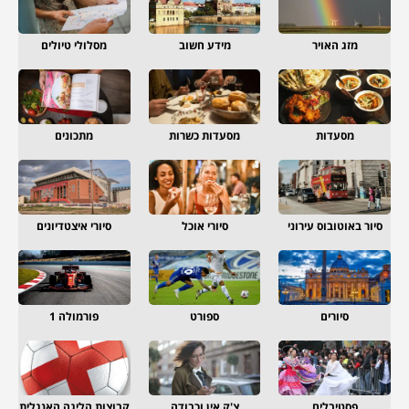
מזג האויר
מידע חשוב
מסלולי טיולים
מסעדות
מסעדות כשרות
מתכונים
סיור באוטובוס עירוני
סיורי אוכל
סיורי איצטדיונים
סיורים
ספורט
פורמולה 1
פסטיבלים
צ'ק אין וכבודה
קבוצות הליגה האנגלית